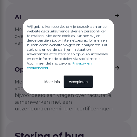
AI
Wij gebruiken cookies om je bezoek aan onze
Meest gestelde vragen en antwoorden
website gebruiksvriendelijker en persoonlijker
te maken. Met deze cookies kunnen wij en
over de AI-suites van JEX en het gebruik
derde partijen jouw internetgedrag binnen en
van AI in het algemeen.
buiten onze website volgen en analyseren. Dit
stelt ons en derde partijen in staat om
advertenties af te stemmen op jouw interesses
en om informatie te delen via social media.
Voor meer details, zie ons
Privacy- en
cookiebeleid
.
Opdrachtgevers
Meer info
Accepteren
Meest gestelde vragen en antwoorden
voor opdrachtgevers. Denk hierbij
bijvoorbeeld aan vragen over facturatie,
samenwerken met een
uitzendonderneming en certificeringen.
Storing of bug