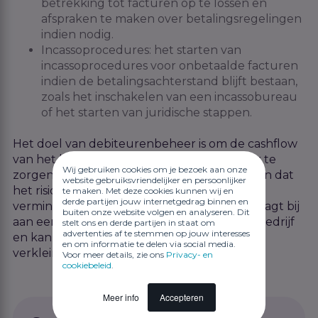
betrekking tot facturen op te lossen en
afspraken te maken over betalingsregelingen
indien nodig.
Incassoprocedures: het starten van
incassoprocedures voor onbetaalde facturen
indien de betalingsachterstand blijft bestaan,
zoals het inschakelen van een incassobureau
of het starten van juridische stappen.
Het doel van debiteurenbeheer is om de cashflow
van het bedrijf te optimaliseren door ervoor te
Wij gebruiken cookies om je bezoek aan onze
zorgen dat facturen tijdig worden betaald en dat
website gebruiksvriendelijker en persoonlijker
het risico op oninbare vorderingen wordt
te maken. Met deze cookies kunnen wij en
derde partijen jouw internetgedrag binnen en
verminderd. Effectief debiteurenbeheer draagt bij
buiten onze website volgen en analyseren. Dit
aan een gezonde financiële positie van het bedrijf
stelt ons en derde partijen in staat om
advertenties af te stemmen op jouw interesses
en kan het risico op liquiditeitsproblemen
en om informatie te delen via social media.
verkleinen.
Voor meer details, zie ons
Privacy- en
cookiebeleid
.
Meer info
Accepteren