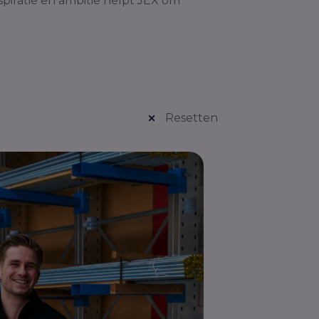
spiratie en ambitie helpt JEX om
Resetten