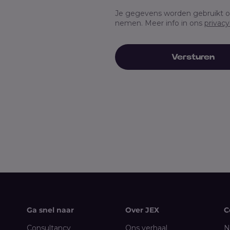
Je gegevens worden gebruikt o
nemen. Meer info in ons
privacy
Ga snel naar
Over JEX
C
Consultancy
Ons verhaal
N