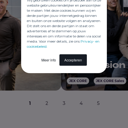
Wij gebruiken cookies om je bezoek aan onze
website gebruiksvriendelijker en persoonlijker
te maken. Met deze cookies kunnen wij en
derde partijen jouw internetgedrag binnen
en buiten onze website volgen en analyseren.
Dit stelt ons en derde partijen in staat om
advertenties af te stemmen op jouw
interesses en om informatie te delen via social
media. Voor meer details, zie ons
Privacy- en
cookiebeleid
.
Meer info
Accepteren
Low Vision 
JEX CORE
JEX CORE Sales
1
2
3
4
5