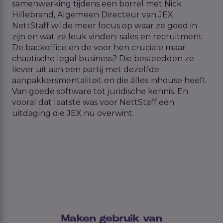
samenwerking
tijdens een borrel
met Nick
Hillebrand, Algemeen Directeur
van JEX.
N
ettStaff
wilde
meer focus op
waar ze goed in
zijn
en wat ze leuk vinden
: sales en recruitment.
De backoffice
en
de voor hen
cruciale
maar
chaotische
legal
business
?
Die
besteedden ze
liever uit
aan een
partij
met dezelfde
aanpakkersmentalitei
t
en
die álles
i
nhouse
heeft
.
Van
goede s
oftware
tot juridische kennis.
En
vooral dat laatste was voor
NettStaff
een
uitdaging
die JEX nu overwint.
Maken gebruik van