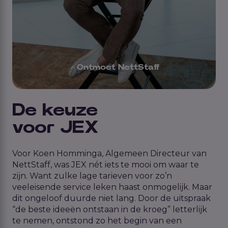
Ontmoet NettStaff
De keuze
voor JEX
Voor
Koen
Homming
a
, Algemeen Directeur van
NettStaff
,
was
JEX né
t
iets te mooi om waar te
zijn.
Want z
ulke lage tarieven
voor
zo’n
veeleisende service
le
ken
haast onmogelijk.
Maar
dit ongeloof duurde niet lang.
Door
de uitspraak
“de beste ideeën ontstaan in de kroeg”
letterlijk
te nemen, ontstond zo het begin van een