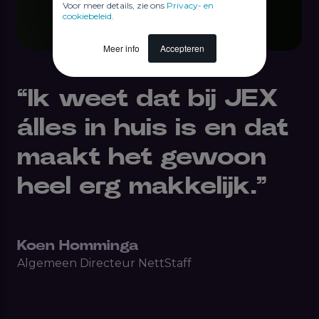
Voor meer details, zie ons
Privacy- en
cookiebeleid
.
Meer info
Accepteren
“Ik weet dat bij JEX
álles in huis is en dat
maakt het gewoon
heel erg makkelijk.”
Koen Homminga
Algemeen Directeur NettStaff