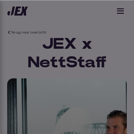
Terug naar overzicht
JEX x
NettStaff