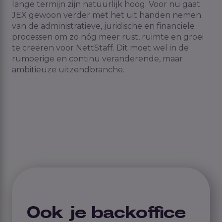
lange termijn zijn
natuurlijk hoog.
Voor nu gaat
JEX gewoon verder me
t het uit handen nemen
van de administratieve
, juridische
en financiële
processen
om zo
nóg
meer rust
,
ruimte
en groei
te creëre
n voor
N
e
ttStaff
.
Dit moet wel in de
rumoerige en continu veranderende, maar
ambitieuze uitzendbranche.
Ook je backoffice