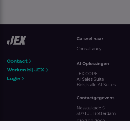
Ga snel naar
Consultancy
Contact
AI Oplossingen
Werken bij JEX
JEX CORE
Login
AI Sales Suite
Bekijk alle AI Suites
Contactgegevens
Nassaukade 5,
3071 JL Rotterdam
010 300 7869
clientsupport@jex.nl