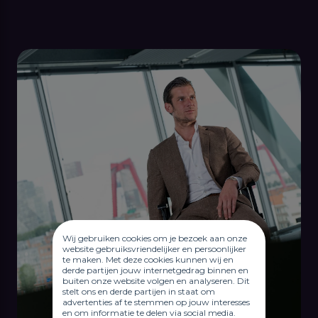
Wij gebruiken cookies om je bezoek aan onze
website gebruiksvriendelijker en persoonlijker
te maken. Met deze cookies kunnen wij en
derde partijen jouw internetgedrag binnen en
buiten onze website volgen en analyseren. Dit
stelt ons en derde partijen in staat om
advertenties af te stemmen op jouw interesses
en om informatie te delen via social media.