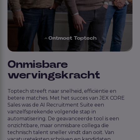
Ontmoet Toptech
Onmisbare
wervingskracht
Toptech
streeft naar
snelheid
, efficiënt
ie
en
betere matches.
Met het succes van
JEX CORE
Sales was de AI
Recruitment Suite
een
vanzelfsprekende volgende stap in
automatisering.
De geavanceerde tool is een
onzichtbare, maar onmisbare collega die
technisc
h talent
sneller
vindt dan ooit. Van
vacatureteksten schrijven en kandidaten