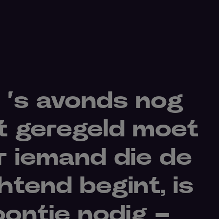
 ’s avonds nog
t geregeld moet
 iemand die de
tend begint, is
oontje nodig –