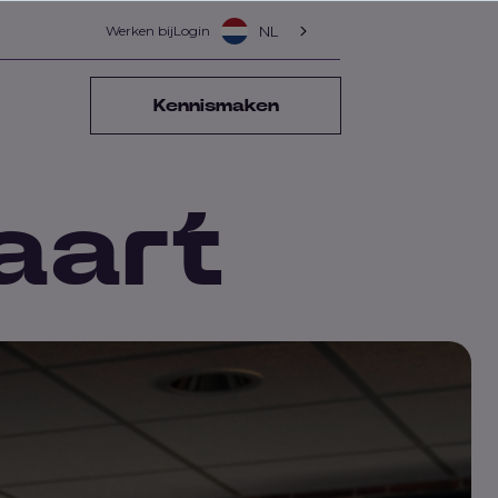
Werken bij
Login
NL
Kennismaken
aart