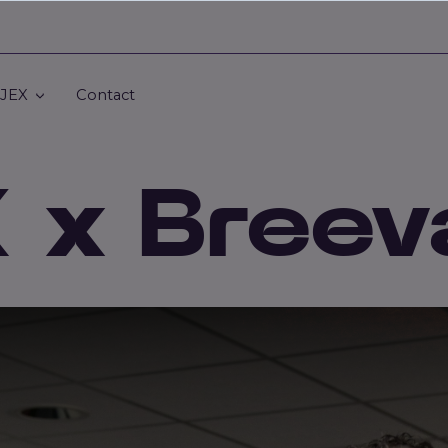
 JEX
Contact
 x Breev