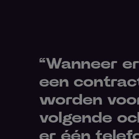
“Wanneer er
een contrac
worden voor
volgende och
er één telef