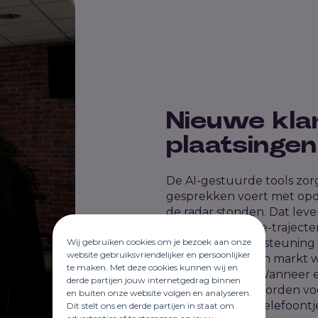
Nieuwe klan
plaatsingen
De AI-gestuurde tools zor
gesprekken voert met opdr
de radar stonden. Dat lever
maar ook
inhouse
-traject
Wij gebruiken cookies om je bezoek aan onze
backoffice-ondersteuning i
website gebruiksvriendelijker en persoonlijker
essentieel is in een markt w
te maken. Met deze cookies kunnen wij en
verschil maken. Wanneer e
derde partijen jouw internetgedrag binnen
geregeld moet worden vo
en buiten onze website volgen en analyseren.
begint, is er één telefoont
Dit stelt ons en derde partijen in staat om