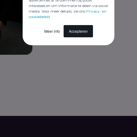
advertenties af te stemmen op jouw
interesses en om informatie te delen via social
media. Voor meer details, zie ons
Privacy- en
cookiebeleid
.
Meer info
Accepteren