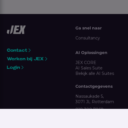
Ga snel naar
Consultancy
Contact
AI Oplossingen
Werken bij JEX
JEX CORE
Login
AI Sales Suite
Bekijk alle AI Suites
Contactgegevens
Nassaukade 5,
3071 JL Rotterdam
010 300 7869
clientsupport@jex.nl