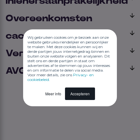
Inlenersaanprakelijkheid
Overeenkomsten
cao
Wij gebruiken cookies om je bezoek aan onze
website gebruiksvriendelijker en persoonlijker
te maken. Met deze cookies kunnen wij en
Verzuim
derde partijen jouw internetgedrag binnen en
buiten onze website volgen en analyseren. Dit
stelt ons en derde partijen in staat om
advertenties af te stemmen op jouw interesses
AVG
en om informatie te delen via social media.
Voor meer details, zie ons
Privacy- en
cookiebeleid
.
Meer info
Accepteren