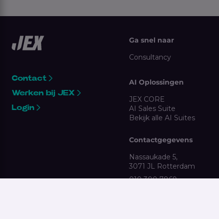
Ga snel naar
Consultancy
Contact
AI Oplossingen
Werken bij JEX
JEX CORE
Login
AI Sales Suite
Bekijk alle AI Suites
Contactgegevens
Nassaukade 5,
3071 JL Rotterdam
010 300 7869
clientsupport@jex.nl