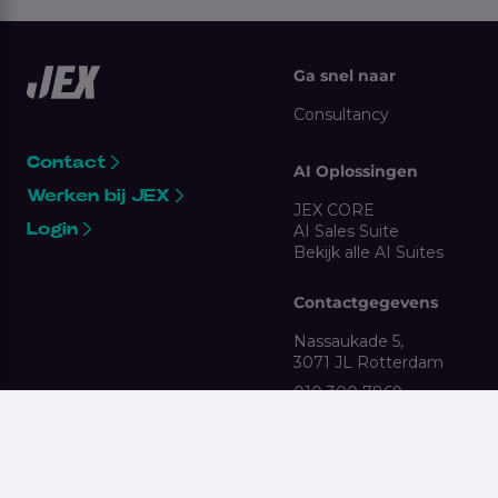
Ga snel naar
Consultancy
Contact
AI Oplossingen
Werken bij JEX
JEX CORE
Login
AI Sales Suite
Bekijk alle AI Suites
Contactgegevens
Nassaukade 5,
3071 JL Rotterdam
010 300 7869
clientsupport@jex.nl
Gebruikersvoorwaarden
Antidiscriminatie