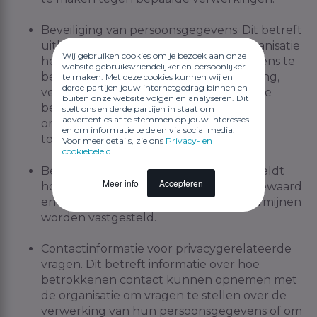
Beveiliging van persoonsgegevens. Dit betreft
uitleg over welke maatregelen de organisatie
Wij gebruiken cookies om je bezoek aan onze
heeft genomen om de persoonsgegevens te
website gebruiksvriendelijker en persoonlijker
beveiligen tegen ongeoorloofde toegang,
te maken. Met deze cookies kunnen wij en
derde partijen jouw internetgedrag binnen en
verlies, of datalekken. Dit kan technische
buiten onze website volgen en analyseren. Dit
beveiligingen (zoals encryptie) en
stelt ons en derde partijen in staat om
advertenties af te stemmen op jouw interesses
organisatorische maatregelen (zoals
en om informatie te delen via social media.
toegangsbeperkingen) omvatten.
Voor meer details, zie ons
Privacy- en
cookiebeleid
.
Bewaartermijnen. Het statement vermeldt
Meer info
Accepteren
hoe lang persoonsgegevens worden bewaard
en volgens welke criteria de bewaartermijnen
worden vastgesteld.
Contactinformatie voor privacygerelateerde
vragen. Dit betreft informatie over hoe
betrokkenen contact kunnen opnemen met
de organisatie om vragen te stellen over de
verwerking van hun persoonsgegevens of om