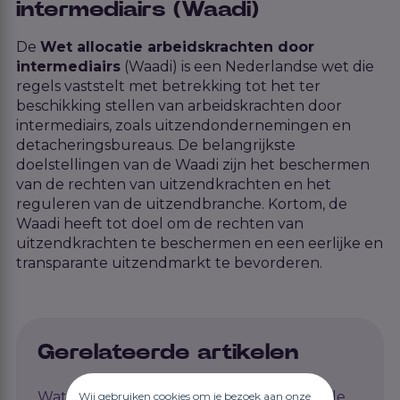
intermediairs (Waadi)
De
Wet allocatie arbeidskrachten door
intermediairs
(Waadi) is een Nederlandse wet die
regels vaststelt met betrekking tot het ter
beschikking stellen van arbeidskrachten door
intermediairs, zoals uitzendondernemingen en
detacheringsbureaus. De belangrijkste
doelstellingen van de Waadi zijn het beschermen
van de rechten van uitzendkrachten en het
reguleren van de uitzendbranche. Kortom, de
Waadi heeft tot doel om de rechten van
uitzendkrachten te beschermen en een eerlijke en
transparante uitzendmarkt te bevorderen.
Gerelateerde artikelen
Wat zijn de belangrijkste bepalingen uit de
Wij gebruiken cookies om je bezoek aan onze