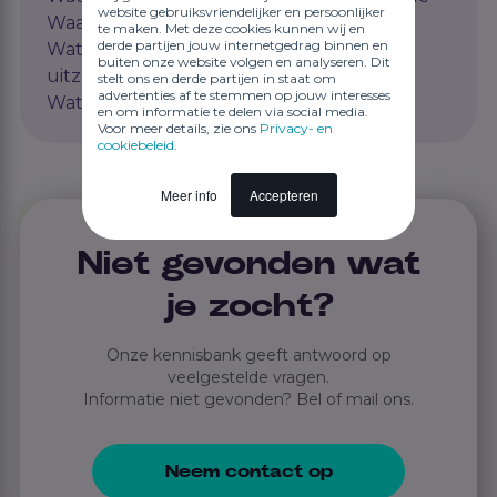
website gebruiksvriendelijker en persoonlijker
Waadi?
te maken. Met deze cookies kunnen wij en
derde partijen jouw internetgedrag binnen en
Wat is de pensioenregeling voor
buiten onze website volgen en analyseren. Dit
uitzendkrachten?
stelt ons en derde partijen in staat om
advertenties af te stemmen op jouw interesses
Wat betekent juridisch werkgeverschap?
en om informatie te delen via social media.
Voor meer details, zie ons
Privacy- en
cookiebeleid
.
Meer info
Accepteren
Niet gevonden wat
je zocht?
Onze kennisbank geeft antwoord op
veelgestelde vragen.
Informatie niet gevonden? Bel of mail ons.
Neem contact op