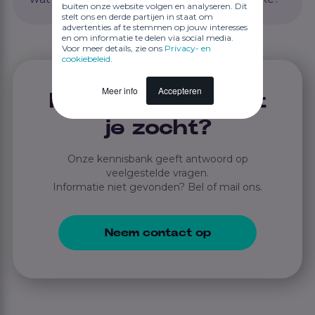
buiten onze website volgen en analyseren. Dit
stelt ons en derde partijen in staat om
advertenties af te stemmen op jouw interesses
en om informatie te delen via social media.
Voor meer details, zie ons
Privacy- en
cookiebeleid
.
Meer info
Accepteren
Niet gevonden wat
je zocht?
Onze kennisbank geeft antwoord op
veelgestelde vragen.
Informatie niet gevonden? Bel of mail ons.
Neem contact op