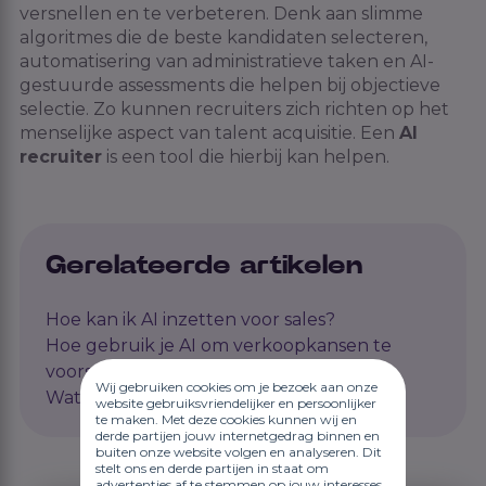
versnellen en te verbeteren. Denk aan slimme
algoritmes die de beste kandidaten selecteren,
automatisering van administratieve taken en AI-
gestuurde assessments die helpen bij objectieve
selectie. Zo kunnen
recruiters
zich richten op het
menselijke aspect van talent acquisitie. Een
AI
recruiter
is een tool die hierbij kan helpen.
Gerelateerde artikelen
Hoe kan ik AI inzetten voor sales?
Hoe gebruik je AI om verkoopkansen te
voorspellen?
Wij gebruiken cookies om je bezoek aan onze
Wat is conversational AI?
website gebruiksvriendelijker en persoonlijker
te maken. Met deze cookies kunnen wij en
derde partijen jouw internetgedrag binnen en
buiten onze website volgen en analyseren. Dit
stelt ons en derde partijen in staat om
advertenties af te stemmen op jouw interesses