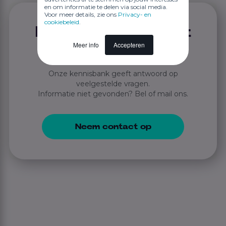
en om informatie te delen via social media.
Voor meer details, zie ons
Privacy- en
cookiebeleid
.
Niet gevonden wat
Meer info
Accepteren
je zocht?
Onze kennisbank geeft antwoord op
veelgestelde vragen.
Informatie niet gevonden? Bel of mail ons.
Neem contact op