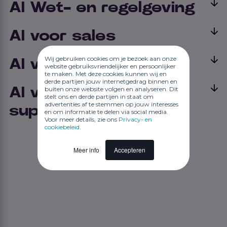
AI Wet- en regelgeving
AI voor sales
Wij gebruiken cookies om je bezoek aan onze
AI voor recruitment
website gebruiksvriendelijker en persoonlijker
te maken. Met deze cookies kunnen wij en
derde partijen jouw internetgedrag binnen en
buiten onze website volgen en analyseren. Dit
AI voor service en
stelt ons en derde partijen in staat om
advertenties af te stemmen op jouw interesses
support
en om informatie te delen via social media.
Voor meer details, zie ons
Privacy- en
cookiebeleid
.
Meer info
Accepteren