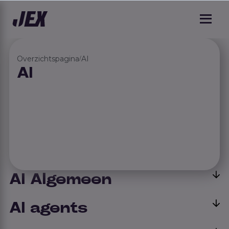
Overzichtspagina
AI
/
AI
AI Algemeen
AI agents