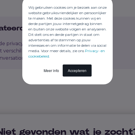
Wij gebruiken cookies om je bezoek aan onze
website gebruiksvriendelijker en persoonlijker
te maken. Met deze cookies kunnen wij en
derde partijen jouw internetgedrag binnen
ateerde artikelen
en buiten onze website volgen en analyseren.
Dit stelt ons en derde partijen in staat om
advertenties af te stemmen op jouw
e privacy risico's bij AI?
interesses en om informatie te delen via social
et verschil tussen GDPR en de AI Act?
media. Voor meer details, zie ons
Privacy- en
cookiebeleid
.
nversational AI?
Meer info
Accepteren
Niet gevonden wat je zocht