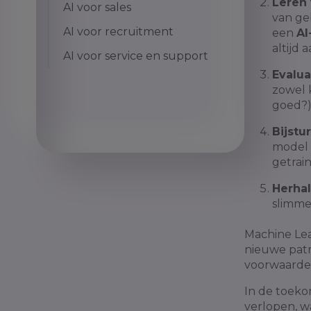
Leren 
AI voor sales
van ge
AI voor recruitment
een
AI
altijd
AI voor service en support
Evalua
zowel k
goed?)
Bijstu
model 
getrai
Herhal
slimme
Machine Lea
nieuwe patr
voorwaarde 
In de toekom
verlopen, wa