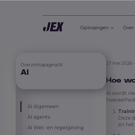
Oplossingen
Over
27 mei 2026 
Overzichtspagina
AI
/
AI
Hoe wor
AI wordt ni
hoeveelhede
AI Algemeen
Traini
AI agents
Deze d
en het 
AI Wet- en regelgeving