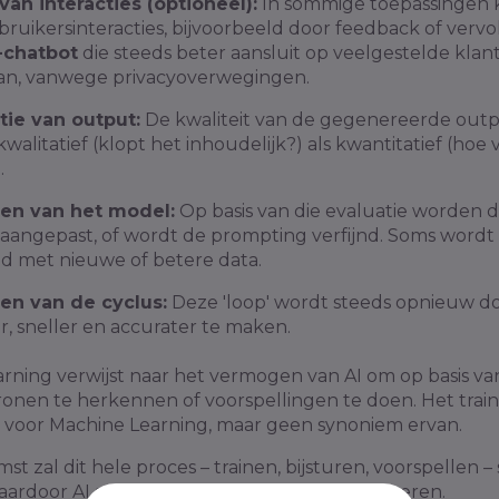
van interacties (optioneel):
In sommige toepassingen 
bruikersinteracties, bijvoorbeeld door feedback of ver
-chatbot
die steeds beter aansluit op veelgestelde klant
 aan, vanwege privacyoverwegingen.
tie van output:
De kwaliteit van de gegenereerde out
walitatief (klopt het inhoudelijk?) als kwantitatief (ho
.
ren van het model:
Op basis van die evaluatie worden d
aangepast, of wordt de prompting verfijnd. Soms wordt
nd met nieuwe of betere data.
en van de cyclus:
Deze 'loop' wordt steeds opnieuw 
r, sneller en accurater te maken.
rning verwijst naar het vermogen van AI om op basis va
onen te herkennen of voorspellingen te doen. Het traine
voor Machine Learning, maar geen synoniem ervan.
st zal dit hele proces – trainen, bijsturen, voorspellen – 
ardoor AI sneller én beter resultaat gaat leveren.