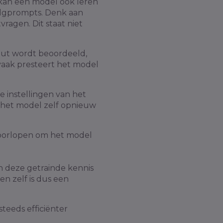
kan een model ook leren
volgprompts. Denk aan
vragen. Dit staat niet
put wordt beoordeeld,
e vaak presteert het model
e instellingen van het
 het model zelf opnieuw
doorlopen om het model
n deze getrainde kennis
n zelf is dus een
steeds efficiënter