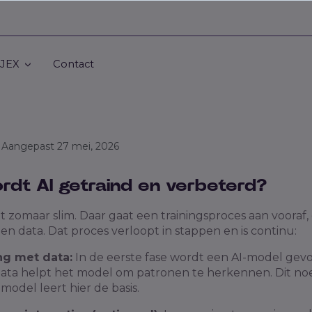
 JEX
Contact
• Aangepast 27 mei, 2026
dt AI getraind en verbeterd?
et zomaar slim. Daar gaat een trainingsproces aan voora
n data. Dat proces verloopt in stappen en is continu:
ng met data:
In de eerste fase wordt een AI-model gevo
ata helpt het model om patronen te herkennen. Dit no
model leert hier de basis.