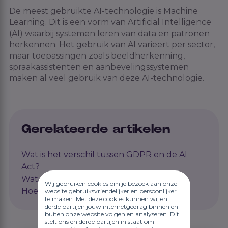
De meest gebruikte AI-technologie is Machine
Learning. Dit is een vorm van Artificial Intelligence
(AI) waarbij systemen leren van data en patronen
herkennen. Het gebruik van AI varieert per sector,
maar toepassingen zoals beeldherkenning,
spraakassistenten en aanbevelingssystemen
maken al veel gebruik van deze AI-technologie.
Gerelateerde artikelen
Wat is het verschil tussen GDPR en de AI
Act?
Wat zijn de privacy risico's bij AI?
Wij gebruiken cookies om je bezoek aan onze
Hoe gebruiken recruiters AI?
website gebruiksvriendelijker en persoonlijker
te maken. Met deze cookies kunnen wij en
derde partijen jouw internetgedrag binnen en
buiten onze website volgen en analyseren. Dit
stelt ons en derde partijen in staat om