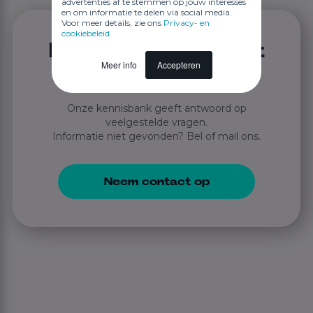
advertenties af te stemmen op jouw interesses
en om informatie te delen via social media.
Voor meer details, zie ons
Privacy- en
cookiebeleid
.
Niet gevonden wat
Meer info
Accepteren
je zocht?
Onze kennisbank geeft antwoord op
veelgestelde vragen.
Informatie niet gevonden? Bel of mail ons.
Neem contact op