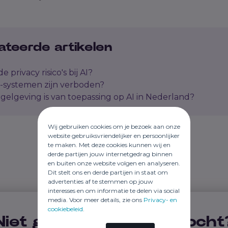
ateerde artikelen
e privacy risico's bij AI?
-systemen zijn verboden?
gelgeving is van toepassing op AI in Nederland?
Wij gebruiken cookies om je bezoek aan onze
website gebruiksvriendelijker en persoonlijker
te maken. Met deze cookies kunnen wij en
derde partijen jouw internetgedrag binnen
en buiten onze website volgen en analyseren.
Dit stelt ons en derde partijen in staat om
advertenties af te stemmen op jouw
interesses en om informatie te delen via social
media. Voor meer details, zie ons
Privacy- en
cookiebeleid
.
Niet gevonden wat je zocht