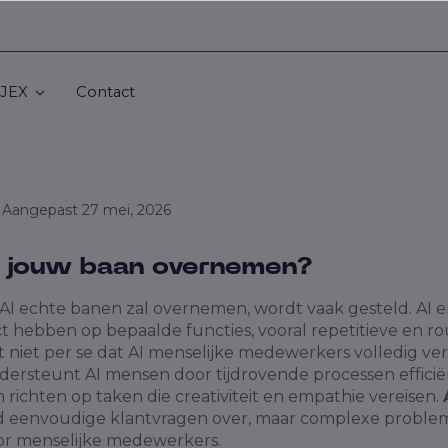
 JEX
Contact
• Aangepast 27 mei, 2026
I jouw baan overnemen?
 AI
echte
banen zal overnemen, wordt vaak gesteld. AI e
t hebben op bepaalde functies, vooral repetitieve en r
t niet per se dat AI menselijke medewerkers volledig ve
dersteunt AI mensen door tijdrovende processen efficiën
 richten op taken die creativiteit en empathie vereisen.
d eenvoudige klantvragen over, maar complexe problem
or menselijke medewerkers.