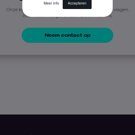
Meer info
Accepteren
Onze kennisbank geeft antwoord op veelgestelde vragen.
Informatie niet gevonden? Bel of mail ons.
Neem contact op