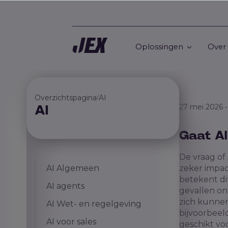
Oplossingen
Over
Overzichtspagina
AI
/
27 mei 2026 
AI
Gaat A
De vraag of
AI Algemeen
zeker impac
betekent di
AI agents
gevallen on
zich kunnen
AI Wet- en regelgeving
bijvoorbeel
AI voor sales
geschikt vo