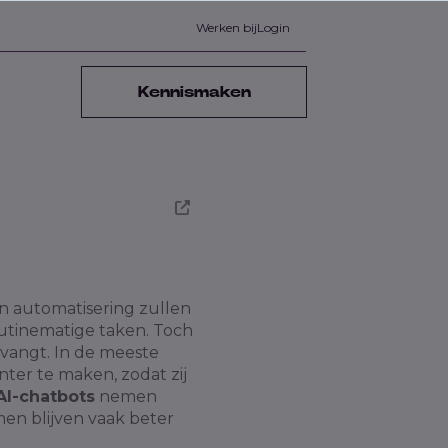
Werken bij
Login
Kennismaken
n automatisering zullen
outinematige taken. Toch
rvangt. In de meeste
ter te maken, zodat zij
AI-chatbots
nemen
en blijven vaak beter