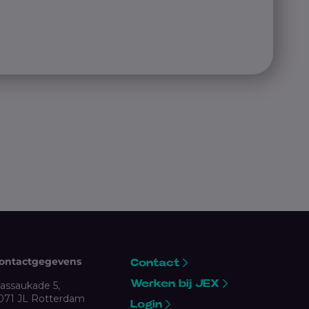
ontactgegevens
Contact
Werken bij JEX
assaukade 5,
071 JL Rotterdam
Login