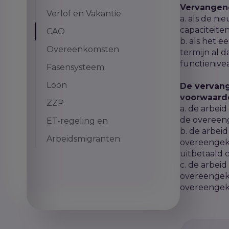
Vervangend
Verlof en Vakantie
a. als de ni
capaciteite
CAO
b. als het 
Overeenkomsten
termijn al 
functienive
Fasensysteem
Loon
De vervan
voorwaard
ZZP
a. de arbei
de overeen
ET-regeling en
b. de arbei
Arbeidsmigranten
overeengek
uitbetaald c
c. de arbei
overeengek
overeengeko