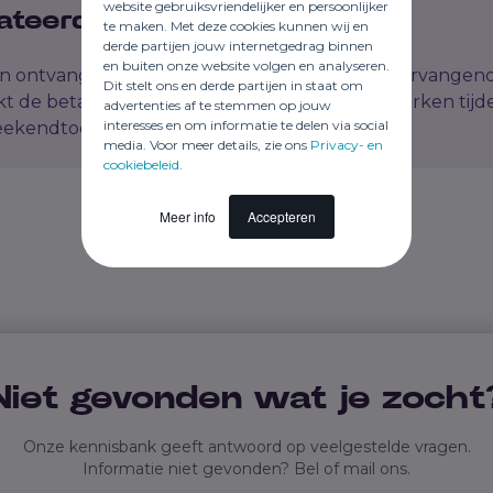
website gebruiksvriendelijker en persoonlijker
ateerde artikelen
te maken. Met deze cookies kunnen wij en
derde partijen jouw internetgedrag binnen
en buiten onze website volgen en analyseren.
n ontvangt de uitzendkracht bij passend en vervangen
Dit stelt ons en derde partijen in staat om
t de betaling als de uitzendkracht niet kan werken tijd
advertenties af te stemmen op jouw
interesses en om informatie te delen via social
eekendtoeslag?
media. Voor meer details, zie ons
Privacy- en
cookiebeleid
.
Meer info
Accepteren
Niet gevonden wat je zocht
Onze kennisbank geeft antwoord op veelgestelde vragen.
Informatie niet gevonden? Bel of mail ons.