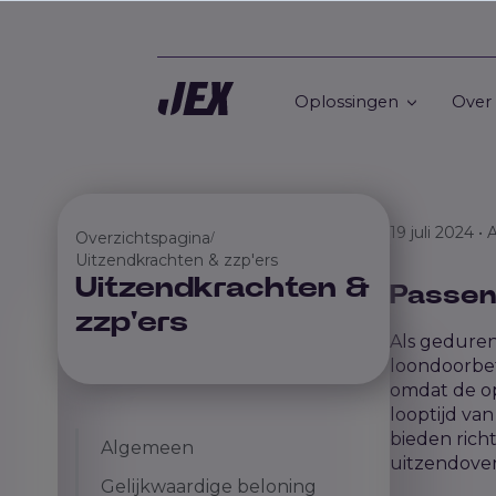
Oplossingen
Over
19 juli 2024 •
Overzichtspagina
/
Uitzendkrachten & zzp'ers
Uitzendkrachten &
Passen
zzp'ers
Als geduren
loondoorbet
omdat de op
looptijd va
bieden rich
Algemeen
uitzendove
Gelijkwaardige beloning