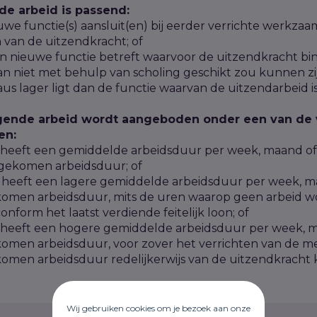
e arbeid is passend:
euwe functie(s) aansluit(en) bij eerder verrichte werkza
n van de uitzendkracht; of
een nieuwe functie betreft waarvoor de uitzendkracht bi
dan niet met behulp van scholing geschikt zou kunnen z
aus lager ligt dan de functie waarvan de uitzendarbeid 
gende arbeid wordt aangeboden onder een van de
en:
d heeft een gemiddelde arbeidsduur per week, maand of pe
gekomen arbeidsduur; of
d heeft een lagere gemiddelde arbeidsduur per week, m
omen arbeidsduur, mits de uren waarop geen arbeid wo
onform het laatst verdiende feitelijk loon; of
d heeft een hogere gemiddelde arbeidsduur per week, 
omen arbeidsduur, voor zover het verrichten van de m
men arbeidsduur redelijkerwijs van de uitzendkracht
Wij gebruiken cookies om je bezoek aan onze