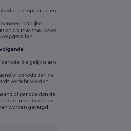
amheden, de opleiding en
nnen een redelijke
ijn en die maximaal twee
is weggevallen.
 volgende
riode, die gelijk is aan
aand of periode dan de
rdt verricht worden
maand of periode dan de
eerdere uren boven de
 kan worden gevergd.