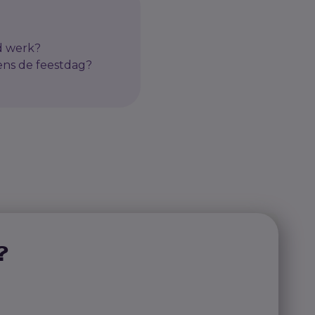
d werk?
ens de feestdag?
?