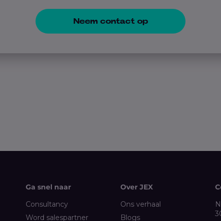
Neem contact op
Ga snel naar
Over JEX
C
Consultancy
Ons verhaal
N
3
Word salespartner
Blogs