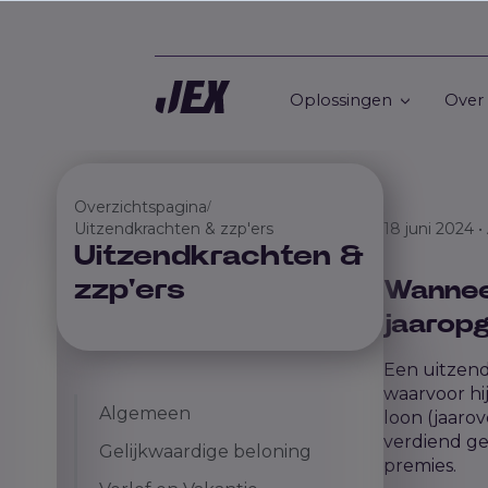
Oplossingen
Over
Overzichtspagina
/
Uitzendkrachten & zzp'ers
18 juni 2024 
Uitzendkrachten &
zzp'ers
Wanneer
jaarop
Een uitzen
waarvoor hij
Algemeen
loon (jaaro
verdiend ge
Gelijkwaardige beloning
premies.