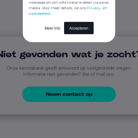
interesses en om informatie te delen via social
media. Voor meer details, zie ons
Privacy- en
cookiebeleid
.
Meer info
Accepteren
Niet gevonden wat je zocht
Onze kennisbank geeft antwoord op veelgestelde vragen.
Informatie niet gevonden? Bel of mail ons.
Neem contact op