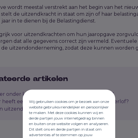
ve wordt meestal verstrekt aan het begin van het nieuwe 
t stelt de uitzendkracht in staat om zijn of haar belastin
aar in te dienen bij de Belastingdienst.
ngrijk voor uitzendkrachten om hun jaaropgave zorgvul
orgen dat alle gegevens correct zijn vermeld. Eventue
 de uitzendonderneming, zodat deze kunnen worden g
ateerde artikelen
 er onder kostenvergoeding inlenersbeloning?
heeft een uitzendkracht recht op bijzonder verlof?
Wij gebruiken cookies om je bezoek aan onze
website gebruiksvriendelijker en persoonlijker
n uitzendkracht recht op reiskosten?
te maken. Met deze cookies kunnen wij en
derde partijen jouw internetgedrag binnen
en buiten onze website volgen en analyseren.
Dit stelt ons en derde partijen in staat om
advertenties af te stemmen op jouw