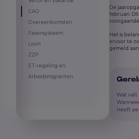
Verlof en Vakantie
De jaaropga
CAO
februari. Di
voorgaande j
Overeenkomsten
Fasensysteem
Het is bela
ervoor te z
Loon
gemeld aan
ZZP
ET-regeling en
Arbeidsmigranten
Gerel
Wat valt
Wanneer 
Heeft ee