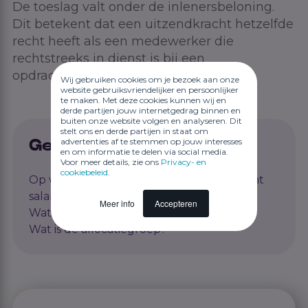
De toeslag valt onder de inlenersbeloning.
Dit betekent dat een uitzendkracht hetzelfde
recht heeft als een medewerker die
rechtstreeks in dienst is bij een
opdrachtgever.
Wij gebruiken cookies om je bezoek aan onze
website gebruiksvriendelijker en persoonlijker
te maken. Met deze cookies kunnen wij en
derde partijen jouw internetgedrag binnen en
buiten onze website volgen en analyseren. Dit
stelt ons en derde partijen in staat om
advertenties af te stemmen op jouw interesses
Gerelateerde artikelen
en om informatie te delen via social media.
Voor meer details, zie ons
Privacy- en
cookiebeleid
.
Op welk moment krijgt een uitzendkracht
salaris?
Meer info
Accepteren
Wat is een oproepovereenkomst?
Wat is de allocatiegroep?