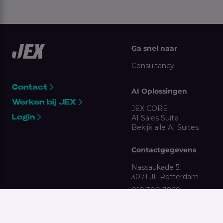
Ga snel naar
Consultancy
Contact
AI Oplossingen
Werken bij JEX
JEX CORE
Login
AI Sales Suite
Bekijk alle AI Suites
Contactgegevens
Nassaukade 5,
3071 JL Rotterdam
010 300 7869
clientsupport@jex.nl