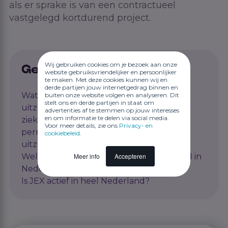
als er sprake is van een contractueel
vastgelegd kortdurend project.
Wij gebruiken cookies om je bezoek aan onze
Gerelateerde artikelen
website gebruiksvriendelijker en persoonlijker
te maken. Met deze cookies kunnen wij en
derde partijen jouw internetgedrag binnen en
Wat zijn de verplichtingen van de
buiten onze website volgen en analyseren. Dit
stelt ons en derde partijen in staat om
uitzendonderneming betreffende een
advertenties af te stemmen op jouw interesses
en om informatie te delen via social media.
ziektekostenverzekering voor de niet
Voor meer details, zie ons
Privacy- en
permanent in Nederland woonachtige
cookiebeleid
.
uitzendkracht?
Meer info
Accepteren
Welke regelgeving is van toepassing op AI in
Nederland?
Is JEX actief in heel Nederland?