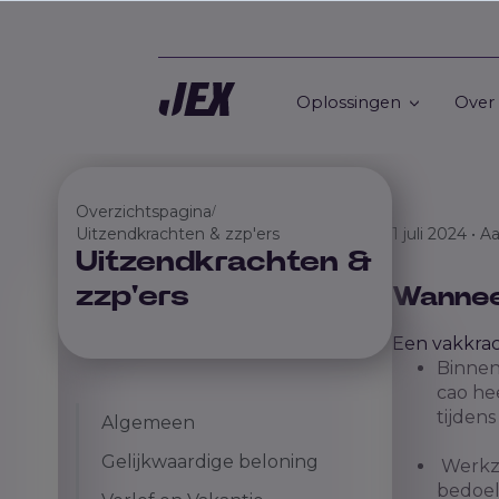
Oplossingen
Over
Overzichtspagina
/
Uitzendkrachten & zzp'ers
1 juli 2024 • 
Uitzendkrachten &
zzp'ers
Wannee
Een vakkrac
Binnen
cao he
tijdens
Algemeen
Gelijkwaardige beloning
Werkza
bedoel