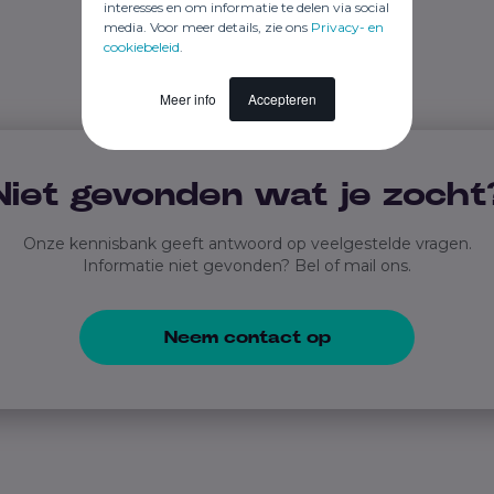
interesses en om informatie te delen via social
media. Voor meer details, zie ons
Privacy- en
cookiebeleid
.
Meer info
Accepteren
Niet gevonden wat je zocht
Onze kennisbank geeft antwoord op veelgestelde vragen.
Informatie niet gevonden? Bel of mail ons.
Neem contact op