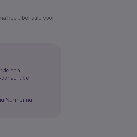
oma heeft behaald voor
ende een
woonachtige
ing Normering