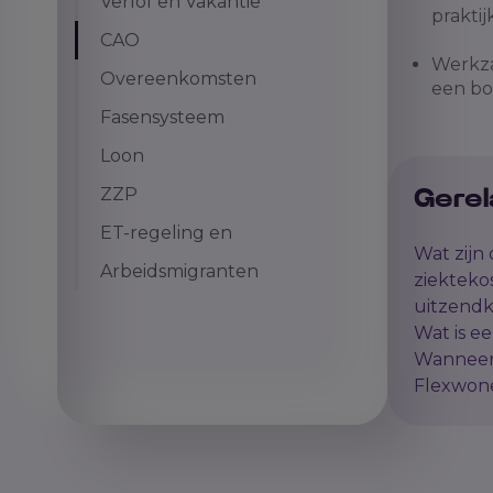
Verlof en Vakantie
praktij
CAO
Werkza
Overeenkomsten
een bo
Fasensysteem
Loon
ZZP
Gerel
ET-regeling en
Wat zijn
Arbeidsmigranten
ziekteko
uitzendk
Wat is e
Wanneer 
Flexwon