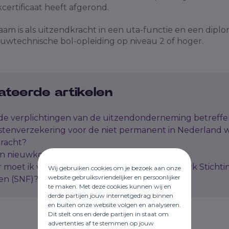
kcertificaat heeft afgerond.
am is als uitzendkracht in een uta-functie en een dipl
uwtechnische bol-opleiding op niveau 2 of hoger.
ateerde artikelen
 de verplichtingen van de uitzendonderneming betreff
stenverzekering voor de niet permanent in Nederland 
racht?
en nieuwkomer in de bouw?
moet ik voldoen aan het huisvestingskeurmerk Sticht
Wij gebruiken cookies om je bezoek aan onze
website gebruiksvriendelijker en persoonlijker
en (SNF)?
te maken. Met deze cookies kunnen wij en
derde partijen jouw internetgedrag binnen
en buiten onze website volgen en analyseren.
Dit stelt ons en derde partijen in staat om
advertenties af te stemmen op jouw