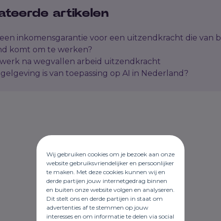
ateerde artikelen
 een inkomensgarantie voor een uitzendkracht die van 
nd komt om te werken?
werk na wegvallen arbeid uitzendkracht
gelgeving is van toepassing op AI in Nederland?
Wij gebruiken cookies om je bezoek aan onze
website gebruiksvriendelijker en persoonlijker
te maken. Met deze cookies kunnen wij en
derde partijen jouw internetgedrag binnen
en buiten onze website volgen en analyseren.
Dit stelt ons en derde partijen in staat om
advertenties af te stemmen op jouw
interesses en om informatie te delen via social