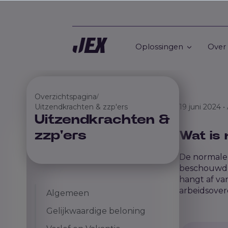
Oplossingen
Over
Overzichtspagina
/
Uitzendkrachten & zzp'ers
19 juni 2024 •
Uitzendkrachten &
zzp'ers
Wat is
De normale 
beschouwd v
hangt af van
arbeidsover
Algemeen
Gelijkwaardige beloning