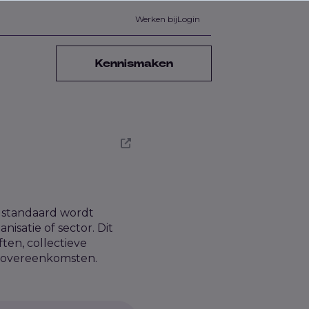
Werken bij
Login
Kennismaken
s standaard wordt
satie of sector. Dit
ten, collectieve
idsovereenkomsten.