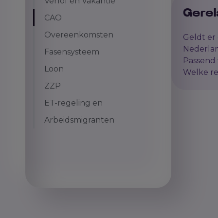
Verlof en Vakantie
Gerel
CAO
Overeenkomsten
Geldt er
Nederla
Fasensysteem
Passend 
Loon
Welke re
ZZP
ET-regeling en
Arbeidsmigranten