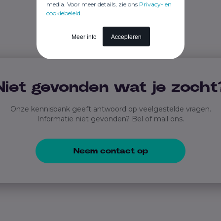
media. Voor meer details, zie ons
Privacy- en
cookiebeleid
.
Meer info
Accepteren
Niet gevonden wat je zocht
Onze kennisbank geeft antwoord op veelgestelde vragen.
Informatie niet gevonden? Bel of mail ons.
Neem contact op