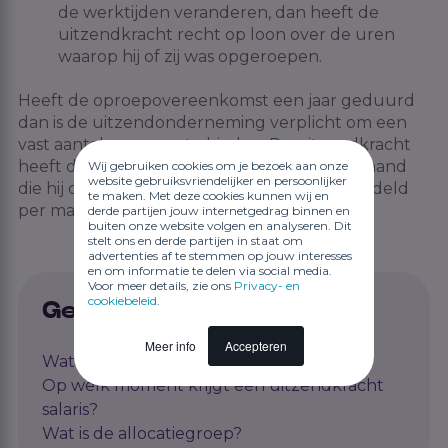
de werktijden veranderen, dan
heeft de
uitzendkracht
recht op loon over de uren
waarop
hij of zij
was opgeroepen.
Heeft de oproepovereenkomst een jaar geduurd
dan is
de uitzendonderneming
verplicht om een
vast aantal uren aan te biede
n.
De uitzendkracht
heeft dan minimaal recht op de uren per maand
Wij gebruiken cookies om je bezoek aan onze
website gebruiksvriendelijker en persoonlijker
die
hij of zij
de afgelopen 12 maanden gemiddeld
te maken. Met deze cookies kunnen wij en
per maand werkte.
derde partijen jouw internetgedrag binnen en
buiten onze website volgen en analyseren. Dit
stelt ons en derde partijen in staat om
advertenties af te stemmen op jouw interesses
en om informatie te delen via social media.
Voor meer details, zie ons
Privacy- en
cookiebeleid
.
Gerelateerde artikelen
Meer info
Accepteren
Wat is de gevaarlijkheidstoeslag?
Op welk moment krijgt een uitzendkracht
salaris?
Wat is de allocatiegroep?