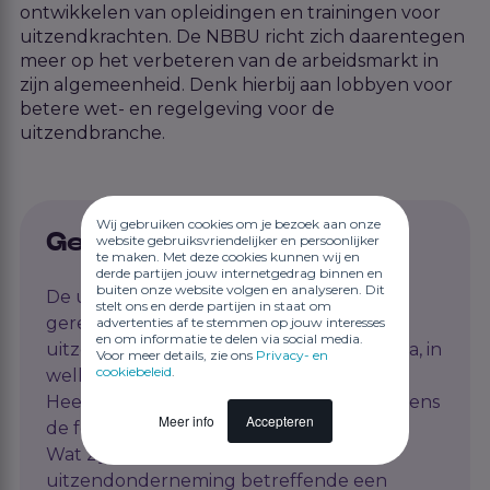
ontwikkelen van opleidingen en trainingen voor
uitzendkrachten. De NBBU richt zich daarentegen
meer op het verbeteren van de arbeidsmarkt in
zijn algemeenheid. Denk hierbij aan lobbyen voor
betere wet- en regelgeving voor de
uitzendbranche.
Wij gebruiken cookies om je bezoek aan onze
Gerelateerde artikelen
website gebruiksvriendelijker en persoonlijker
te maken. Met deze cookies kunnen wij en
derde partijen jouw internetgedrag binnen en
buiten onze website volgen en analyseren. Dit
De uitzendkracht heeft de AOW-
stelt ons en derde partijen in staat om
gerechtigde leeftijd bereikt. Kan de
advertenties af te stemmen op jouw interesses
en om informatie te delen via social media.
uitzendkracht blijven doorwerken en zo ja, in
Voor meer details, zie ons
Privacy- en
cookiebeleid
.
welke fase?
Heeft de uitzendkracht recht op loon tijdens
Meer info
Accepteren
de feestdag?
Wat zijn de verplichtingen van de
uitzendonderneming betreffende een