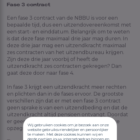
Fase 3 contract
Een fase 3 contract
van de NBBU is voor een
bepaalde tijd, dus een
uitzendovereenkomst
met
een start- en einddatum. Belangrijk om te weten
is dat deze fase maximaal drie jaar mag duren. In
deze drie jaar mag een uitzendkracht maximaal
zes contracten van het uitzendbureau krijgen.
Zijn deze drie jaar voorbij of heeft de
uitzendkracht zes contracten gekregen? Dan
gaat deze door naar fase 4.
In fase 3 krijgt een uitzendkracht meer rechten
en plichten dan in de fases ervoor. De grootste
verschillen zijn dat er
met een fase 3 contract
geen sprake is van een uitzendbeding en dat de
uitzendkracht altijd pensioen ontvangt. Doordat
er geen uitzendbeding is, geldt de wettelijke
Wij gebruiken cookies om je bezoek aan onze
opzegtermijn
website gebruiksvriendelijker en persoonlijker
te maken. Met deze cookies kunnen wij en
derde partijen jouw internetgedrag binnen en