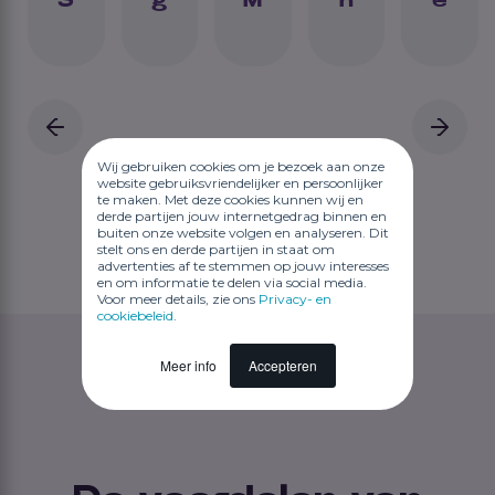
Wij gebruiken cookies om je bezoek aan onze
website gebruiksvriendelijker en persoonlijker
te maken. Met deze cookies kunnen wij en
derde partijen jouw internetgedrag binnen en
buiten onze website volgen en analyseren. Dit
stelt ons en derde partijen in staat om
advertenties af te stemmen op jouw interesses
en om informatie te delen via social media.
Voor meer details, zie ons
Privacy- en
cookiebeleid
.
Meer info
Accepteren