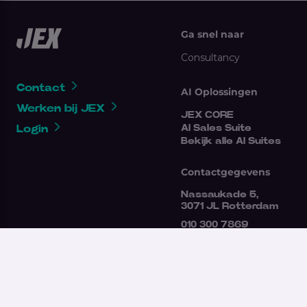
Ga snel naar
Consultancy
Contact
AI Oplossingen
Werken bij JEX
JEX CORE
Login
AI Sales Suite
Bekijk alle AI Suites
Contactgegevens
Nassaukade 5,
3071 JL Rotterdam
010 300 7869
clientsupport@jex.nl
Gebruikersvoorwaarden
Antidiscriminatie
Algemene voorwaarden
Klokkenluidersregeling