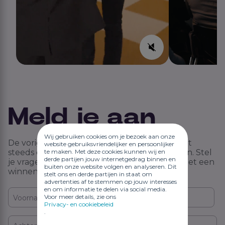
Meld je aan
Wij gebruiken cookies om je bezoek aan onze
De vorige edities waren een groot succes met
website gebruiksvriendelijker en persoonlijker
te maken. Met deze cookies kunnen wij en
steeds een volgeboekte zaal van 200+ gasten. Stel
derde partijen jouw internetgedrag binnen en
je vragen, deel je inzichten en ga naar huis met een
buiten onze website volgen en analyseren. Dit
winnende strategie en concrete planning.
stelt ons en derde partijen in staat om
advertenties af te stemmen op jouw interesses
en om informatie te delen via social media.
Voor meer details, zie ons
Voornaam
*
Privacy- en cookiebeleid
.