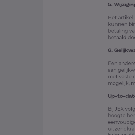
5. Wijzigi
Het artikel
kunnen bi
betaling va
betaald do
6. Gelijk
Een andere
aan gelijk
met vaste 
mogelijk, m
Up-to-dat
Bij JEX vo
hoogte ben
eenvoudige
uitzendkra