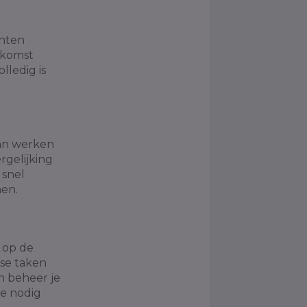
chten
nkomst
lledig is
aan werken
rgelijking
 snel
men.
d op de
se taken
n beheer je
je nodig