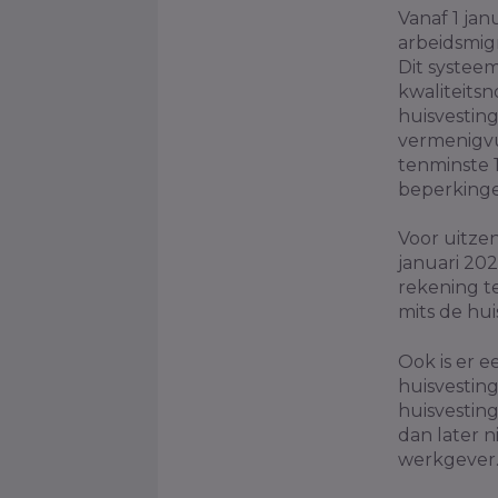
Vanaf 1 ja
arbeidsmig
Dit systee
kwaliteits
huisvestin
vermenigvu
tenminste 
beperkinge
Voor uitze
januari 20
rekening t
mits de hu
Ook is er e
huisvesting
huisvestin
dan later n
werkgever