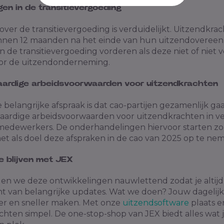
ngen in de transitievergoeding
 over de transitievergoeding is verduidelijkt. Uitzendkra
nnen 12 maanden na het einde van hun uitzendoveree
n de transitievergoeding vorderen als deze niet of niet vo
or de uitzendonderneming.
waardige arbeidsvoorwaarden voor uitzendkrachten
 belangrijke afspraak is dat cao-partijen gezamenlijk g
waardige arbeidsvoorwaarden voor uitzendkrachten in ve
medewerkers. De onderhandelingen hiervoor starten zo
et als doel deze afspraken in de cao van 2025 op te ne
e blijven met JEX
lgen we deze ontwikkelingen nauwlettend zodat
je altij
t van belangrijke updates. Wat we doen? Jouw dagelijk
r en sneller maken. Met onze
uitzendsoftware
plaats e
chten simpel.
De
one-stop-shop van JEX
biedt alles wat 