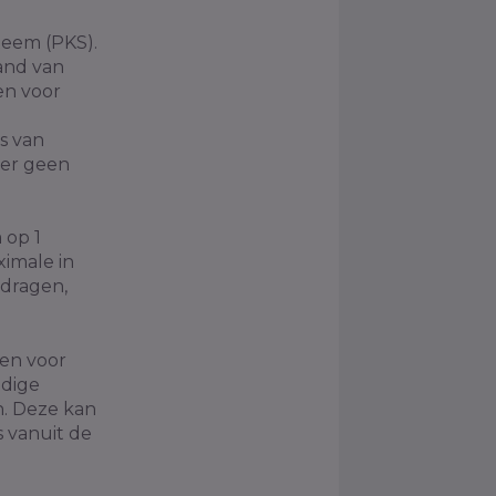
teem (PKS).
and van
en voor
s van
 er geen
 op 1
imale in
edragen,
nen voor
edige
n. Deze kan
s vanuit de