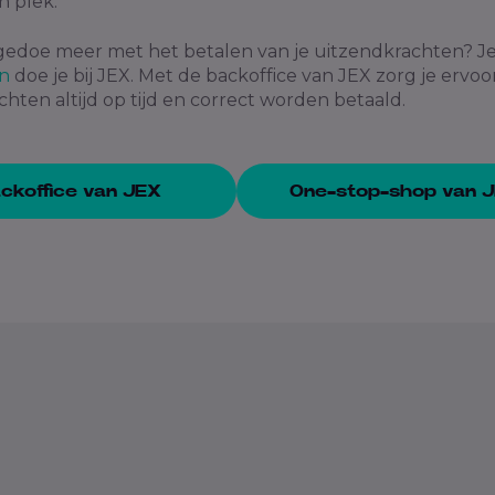
n plek.
edoe meer met het betalen van je uitzendkrachten? J
n
doe je bij JEX. Met de
backoffice van JEX
zorg je ervoo
hten altijd op tijd en correct worden betaald.
ckoffice van JEX
One-stop-shop van 