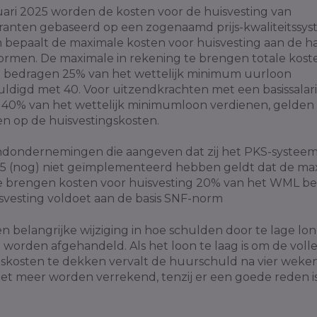
nuari 2025 worden de kosten voor de huisvesting van
ranten gebaseerd op een zogenaamd prijs-kwaliteitssys
m bepaalt de maximale kosten voor huisvesting aan de h
normen. De maximale in rekening te brengen totale kost
g bedragen 25% van het wettelijk minimum uurloon
ldigd met 40. Voor uitzendkrachten met een basissalari
140% van het wettelijk minimumloon verdienen, gelden
n op de huisvestingskosten.
ndondernemingen die aangeven dat zij het PKS-systeem
25 (nog) niet geïmplementeerd hebben geldt dat de max
e brengen kosten voor huisvesting 20% van het WML b
isvesting voldoet aan de basis SNF-norm
en belangrijke wijziging in hoe schulden door te lage lo
 worden afgehandeld. Als het loon te laag is om de voll
gskosten te dekken vervalt de huurschuld na vier weke
iet meer worden verrekend, tenzij er een goede reden i
.