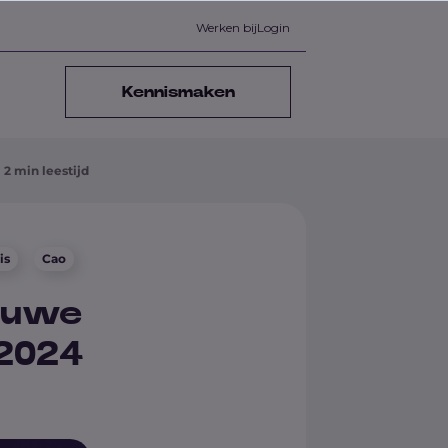
Werken bij
Login
Kennismaken
2 min leestijd
is
Cao
ieuwe
 2024