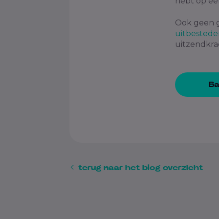
hebt op éé
Ook geen g
uitbestede
uitzendkrac
Ba
terug naar het blog overzicht