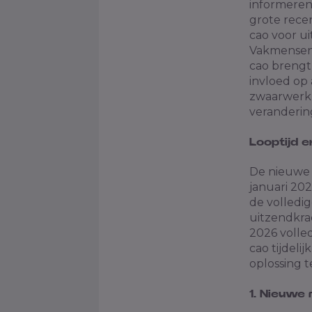
informeren
grote rece
cao voor u
Vakmensen,
cao brengt 
invloed op
zwaarwerkr
verandering
Looptijd 
De nieuwe c
januari 20
de volledi
uitzendkra
2026 volle
cao tijdeli
oplossing 
1. Nieuwe 