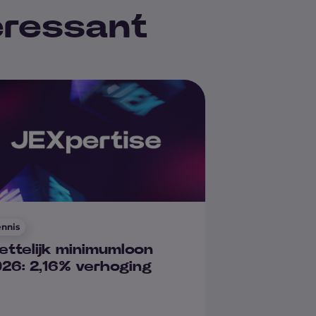
teressant
nnis
ttelijk minimumloon
26: 2,16% verhoging