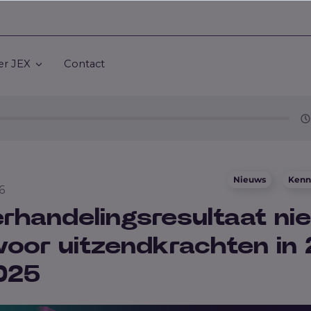
er JEX
Contact
Nieuws
Kenn
26
rhandelingsresultaat n
voor uitzendkrachten in
025