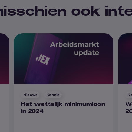
 misschien ook in
Nieuws
Kennis
Ke
Het wettelijk minimumloon
We
in 2024
20