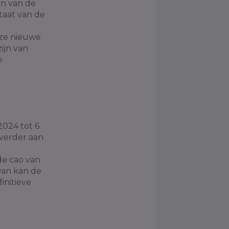
en van de
taat van de
eze nieuwe
ijn van
e
2024 tot 6
 verder aan
de cao van
Dan kan de
initieve