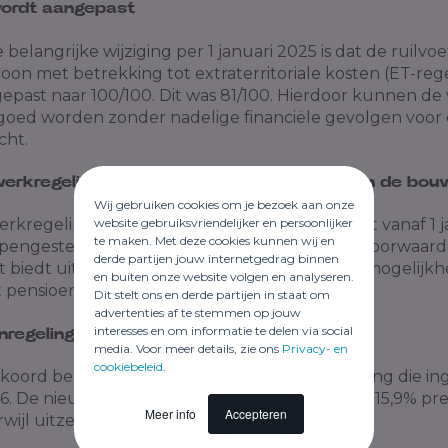
 wordt aangepast
belangrijke wijziging per 1 januari 2025 is dat de rui
l
voe
 loon met betrekking tot extraterritoriale kosten (ET-reg
epast naar 100/100. Dit was 81/100. Hierdoor kunnen de 
goed worden zonder nadelige financiële gevolgen voor
cht.
erkregeling nu ook voor uitzendkrachten in de bou
Wij gebruiken cookies om je bezoek aan onze
website gebruiksvriendelijker en persoonlijker
rkregeling uit de cao voor Bouw & Infra wordt vanaf 1 j
te maken. Met deze cookies kunnen wij en
pengesteld voor uitzendkrachten die aan de voorwaar
derde partijen jouw internetgedrag binnen
it biedt uitzendkrachten in de bouwsector de mogelijk
en buiten onze website volgen en analyseren.
pensioen te gaan als hun werk fysiek zwaar is.
Dit stelt ons en derde partijen in staat om
advertenties af te stemmen op jouw
interesses en om informatie te delen via social
nregeling vanaf 2026
media. Voor meer details, zie ons
Privacy- en
cookiebeleid
.
kkoord bereikt over een nieuwe pensioenregeling die ing
26. De nieuwe regeling bepaalt dat werkgevers 15,9% pr
Meer info
Accepteren
rwijl uitzendkrachten 7,5% bijdragen.