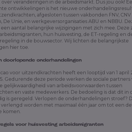
 over veranderingen in de arbeidsmarkt. Dus jou ook! E
nte ontwikkelingen is het nieuwe onderhandelingsresul
itzendkrachten, afgesloten tussen vakbonden FNV, CNV
 De Unie, en werkgeversorganisaties ABU en NBBU. D
een aantal belangrijke wijzigingen met zich mee. Deze z
 arbeidsmigranten, hun huisvesting, de ET-regeling en d
egeling in de bouwsector. Wij lichten de belangrijkste
en hier toe.
en doorlopende onderhandelingen
ao voor uitzendkrachten heeft een looptijd van 1 april 
25. Gedurende deze periode werken de sociale partners
ge gelijkwaardigheid van arbeidsvoorwaarden tussen
chten en vaste medewerkers. De bedoeling is dat dit in 
dig is geregeld. Verlopen de onderhandelingen stroef? 
jk verlengd worden met maximaal één jaar om tot een def
te komen.
regels voor huisvesting arbeidsmigranten