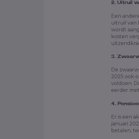
2. Uitruil
Een andere 
uitruil van
wordt aang
kosten ver
uitzendkra
3. Zwaarw
De zwaarwe
2025 ook o
voldoen. D
eerder met 
4. Pensioe
Er is een a
januari 20
betalen, te