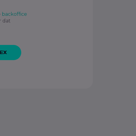
e
backoffice
r dat
JEX