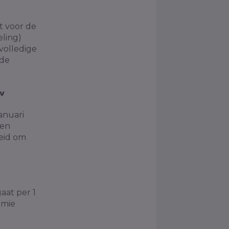
t voor de
eling)
volledige
 de
w
anuari
den
heid om
aat per 1
emie