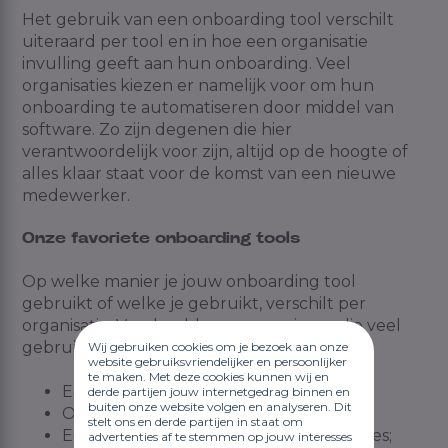
Het gebruik van een onboarding tool verschilt
uiteraard per tool en in hoe een organisatie
invulling geeft aan hun onboarding. Veel
organisaties kiezen er namelijk voor om hun
onboarding te automatiseren door middel van
software. Zo zijn degenen die hier
verantwoordelijk voor zijn, altijd op de hoogte of
alles klaar staat voor de komst van een nieuwe
medewerker.
Onze favoriete onboarding tools
Op welke manier je jouw onboarding tool
gebruikt of welke je gebruikt, verschilt per
organisatie. Voorbeelden van manieren die veel
gebruikt worden tijdens de onboarding zijn:
Wij gebruiken cookies om je bezoek aan onze
website gebruiksvriendelijker en persoonlijker
te maken. Met deze cookies kunnen wij en
Een buddyprogramma;
derde partijen jouw internetgedrag binnen en
buiten onze website volgen en analyseren. Dit
Onboardingspresentatie;
stelt ons en derde partijen in staat om
Een hand-out met informatie en goodies;
advertenties af te stemmen op jouw interesses