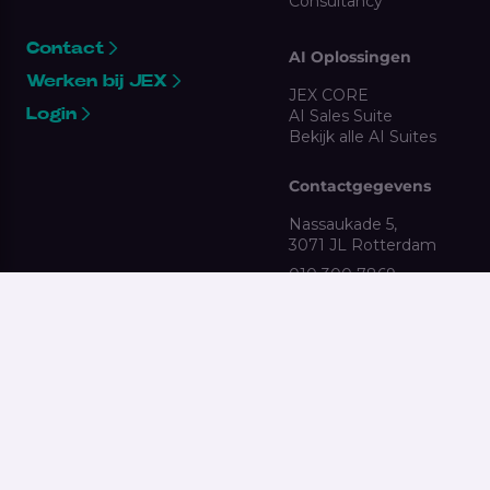
Consultancy
Contact
AI Oplossingen
Werken bij JEX
JEX CORE
Login
AI Sales Suite
Bekijk alle AI Suites
Contactgegevens
Nassaukade 5,
3071 JL Rotterdam
010 300 7869
clientsupport@jex.nl
Gebruikersvoorwaarden
Antidiscriminatie
Algemene voorwaarden
Klokkenluidersregeling
Privacy Statement
2026 JEX All rights reserved