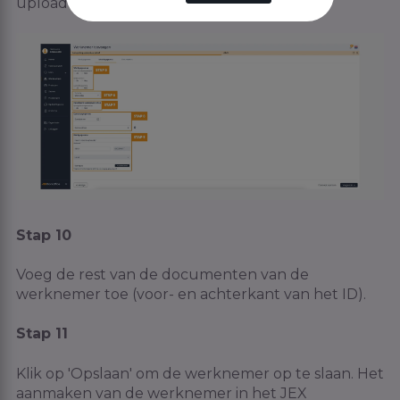
upload een kopie van de bankpas.
Stap 10
Voeg de rest van de documenten van de
werknemer toe (voor- en achterkant van het ID).
Stap 11
Klik op 'Opslaan' om de werknemer op te slaan. Het
aanmaken van de werknemer in het JEX