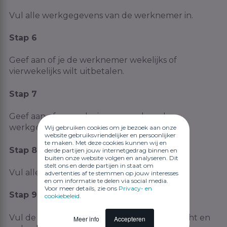
Vul alle werkgegevens van de werknemer in.
Stap 6
Geef aan of je de werknemer wekelijks of
vierwekelijks wilt uitbetalen.
Stap 7
Geef aan of er sprake is van opvolgend
werkgeverschap.
Wij gebruiken cookies om je bezoek aan onze
website gebruiksvriendelijker en persoonlijker
te maken. Met deze cookies kunnen wij en
Stap 8
derde partijen jouw internetgedrag binnen en
buiten onze website volgen en analyseren. Dit
stelt ons en derde partijen in staat om
Vul alle nodige contractgegevens in.
advertenties af te stemmen op jouw interesses
en om informatie te delen via social media.
Voor meer details, zie ons
Privacy- en
Stap 9
cookiebeleid
.
Vul de bankgegevens in van de uitzendkracht en
Meer info
Accepteren