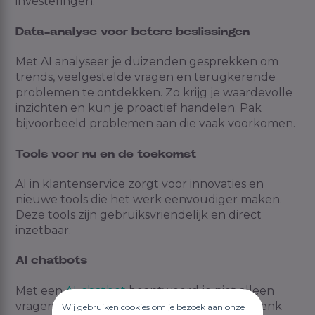
investeringen.
Data-analyse voor betere beslissingen
Met AI analyseer je duizenden gesprekken om
trends, veelgestelde vragen en terugkerende
problemen te ontdekken. Zo krijg je waardevolle
inzichten en kun je proactief handelen. Pak
bijvoorbeeld problemen aan die vaak voorkomen.
Tools voor nu en de toekomst
AI in klantenservice zorgt voor innovaties en
nieuwe tools die het werk eenvoudiger maken.
Deze tools zijn gebruiksvriendelijk en direct
inzetbaar.
AI chatbots
Met een
AI-chatbot
beantwoord je niet alleen
vragen, maar voer je ook acties uitvoeren. Denk
Wij gebruiken cookies om je bezoek aan onze