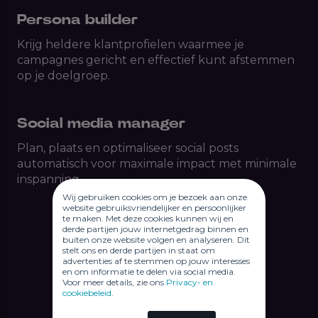
Persona builder
Krijg heldere klantprofielen waarmee je
campagnes gericht en effectief kunt afstemmen
op je doelgroep.
Social media manager
Plan, plaats en optimaliseer social posts
automatisch voor maximale impact met minimale
inspanning.
Wij gebruiken cookies om je bezoek aan onze
website gebruiksvriendelijker en persoonlijker
te maken. Met deze cookies kunnen wij en
derde partijen jouw internetgedrag binnen en
buiten onze website volgen en analyseren. Dit
stelt ons en derde partijen in staat om
advertenties af te stemmen op jouw interesses
en om informatie te delen via social media.
Voor meer details, zie ons
Privacy- en
cookiebeleid
.