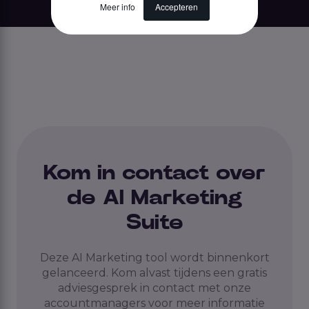
Meer info
Accepteren
Kom in contact over
de AI Marketing
Suite
Deze AI Marketing tool wordt binnenkort
gelanceerd. Kom alvast tijdens een gratis
adviesgesprek in contact met onze
accountmanagers voor meer informatie