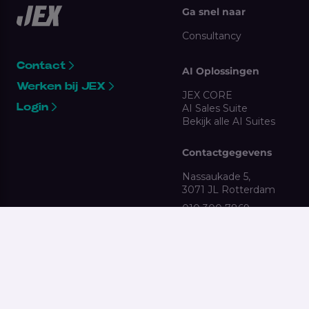
Ga snel naar
Consultancy
Contact
AI Oplossingen
Werken bij JEX
JEX CORE
Login
AI Sales Suite
Bekijk alle AI Suites
Contactgegevens
Nassaukade 5,
3071 JL Rotterdam
010 300 7869
clientsupport@jex.nl
Gebruikersvoorwaarden
Antidiscriminatie
Algemene voorwaarden
Klokkenluidersregeling
Privacy Statement
2026 JEX All rights reserved