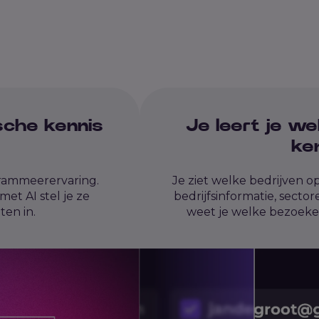
sche kennis
Je leert je w
ke
rammeerervaring.
Je ziet welke bedrijven o
et AI stel je ze
bedrijfsinformatie, secto
en in.
weet je welke bezoekers