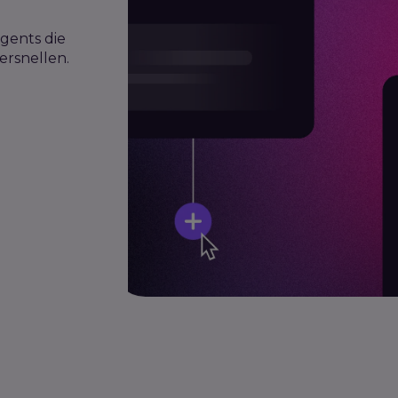
gents die
ersnellen.