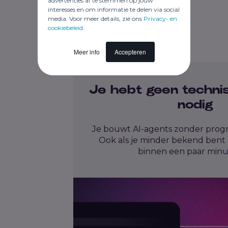
advertenties af te stemmen op jouw
interesses en om informatie te delen via social
media. Voor meer details, zie ons
Privacy- en
cookiebeleid
.
Meer info
Accepteren
Je hebt geen techni
nodig
Je bouwt AI-agents zonder prog
Ook als je minder bekend bent m
binnen een paar minut