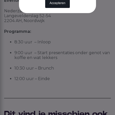
Eventlocatie:
Accepteren
Nederzandt
Langevelderslag 52-54
2204 AH, Noordwijk
Programma:
8:30 uur – Inloop
9:00 uur – Start presentaties onder genot van
koffie en wat lekkers
10:30 uur – Brunch
12:00 uur – Einde
Dit vind je misschien ook