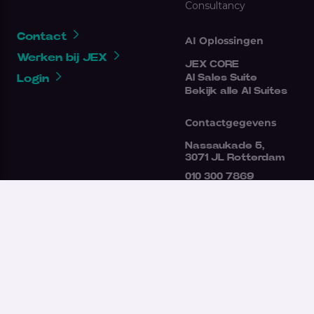
Consultancy
Contact
AI Oplossingen
Werken bij JEX
JEX CORE
Login
AI Sales Suite
Bekijk alle AI Suites
Contactgegevens
Nassaukade 5,
3071 JL Rotterdam
010 300 7869
clientsupport@jex.nl
Gebruikersvoorwaarden
Antidiscriminatie
Algemene voorwaarden
Klokkenluidersregeling
Privacy Statement
2026 JEX All rights reserved