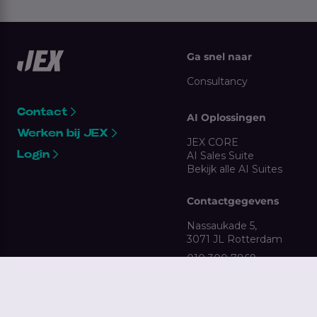
Ga snel naar
Consultancy
Contact
AI Oplossingen
Werken bij JEX
JEX CORE
Login
AI Sales Suite
Bekijk alle AI Suites
Contactgegevens
Nassaukade 5,
3071 JL Rotterdam
010 300 7869
clientsupport@jex.nl