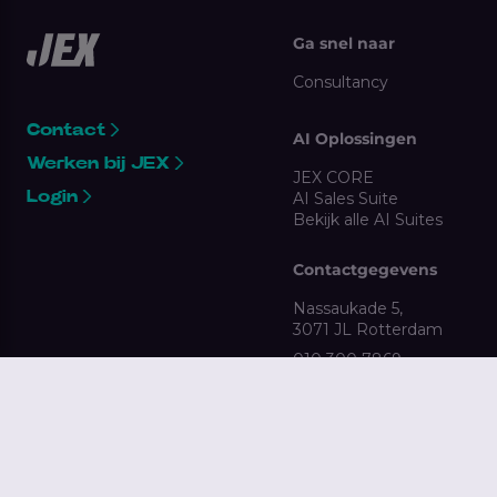
Ga snel naar
Consultancy
Contact
AI Oplossingen
Werken bij JEX
JEX CORE
Login
AI Sales Suite
Bekijk alle AI Suites
Contactgegevens
Nassaukade 5,
3071 JL Rotterdam
010 300 7869
clientsupport@jex.nl
Gebruikersvoorwaarden
Antidiscriminatie
Algemene voorwaarden
Klokkenluidersregeling