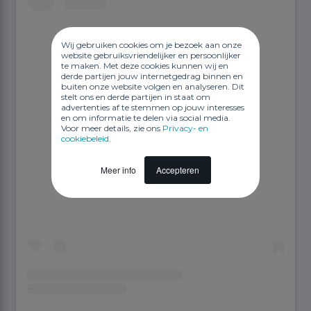
Wij gebruiken cookies om je bezoek aan onze
website gebruiksvriendelijker en persoonlijker
te maken. Met deze cookies kunnen wij en
derde partijen jouw internetgedrag binnen en
buiten onze website volgen en analyseren. Dit
stelt ons en derde partijen in staat om
advertenties af te stemmen op jouw interesses
en om informatie te delen via social media.
Voor meer details, zie ons
Privacy- en
cookiebeleid
.
Dit bericht op Instagram bekijken
Meer info
Accepteren