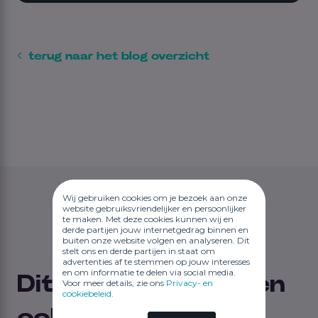
terug naar het blog overzicht
Wij gebruiken cookies om je bezoek aan onze
website gebruiksvriendelijker en persoonlijker
te maken. Met deze cookies kunnen wij en
derde partijen jouw internetgedrag binnen en
buiten onze website volgen en analyseren. Dit
stelt ons en derde partijen in staat om
advertenties af te stemmen op jouw interesses
en om informatie te delen via social media.
Dit vind je misschien
Voor meer details, zie ons
Privacy- en
cookiebeleid
.