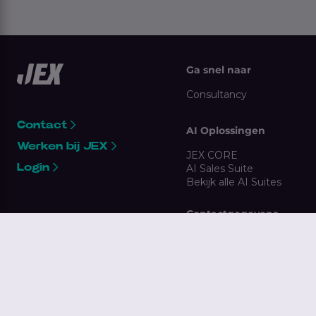
Ga snel naar
Consultancy
Contact
AI Oplossingen
Werken bij JEX
JEX CORE
Login
AI Sales Suite
Bekijk alle AI Suites
Contactgegevens
Nassaukade 5,
3071 JL Rotterdam
010 300 7869
clientsupport@jex.nl