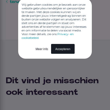
terug naar het blog overzicht
Wij gebruiken cookies om je bezoek aan onze
website gebruiksvriendelijker en persoonlijker
te maken. Met deze cookies kunnen wij en
derde partijen jouw internetgedrag binnen en
buiten onze website volgen en analyseren. Dit
stelt ons en derde partijen in staat om
advertenties af te stemmen op jouw interesses
en om informatie te delen via social media.
Voor meer details, zie ons
Privacy- en
cookiebeleid
.
Meer info
Accepteren
Dit vind je misschien
ook interessant