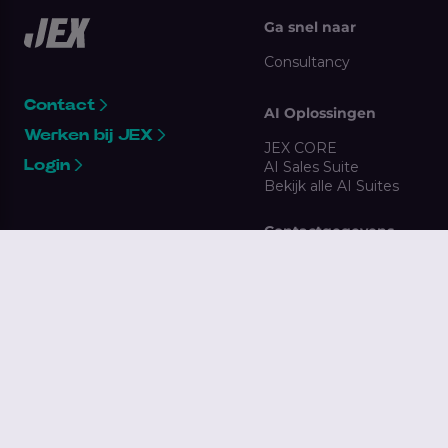
Ga snel naar
Consultancy
Contact
AI Oplossingen
Werken bij JEX
JEX CORE
Login
AI Sales Suite
Bekijk alle AI Suites
Contactgegevens
Nassaukade 5,
3071 JL Rotterdam
010 300 7869
clientsupport@jex.nl
Gebruikersvoorwaarden
Antidiscriminatie
Algemene voorwaarden
Klokkenluidersregeling