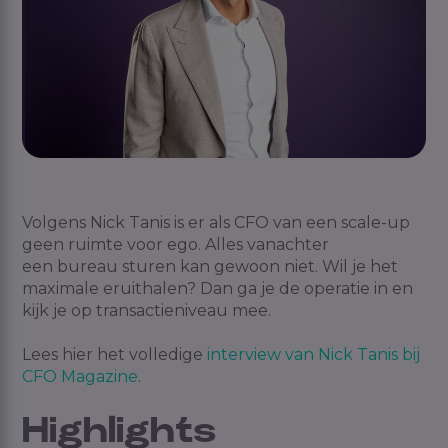
Volgens Nick Tanis is er als CFO van een
scale
-up
geen ruimte voor ego. Alles vanachter
een
bureau sturen
kan gewoon niet.
Wil je
het
maximale
eruithalen
?
Dan ga je de operatie in en
kijk je op transactieniveau mee.
Lees
hier
het volledige
interview van Nick Tanis bij
CFO Magazine
.
Highlights