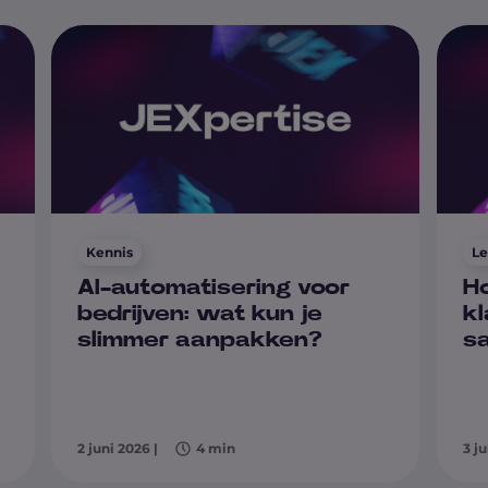
Kennis
Le
AI-automatisering voor
Ho
bedrijven: wat kun je
kl
slimmer aanpakken?
s
2 juni 2026
|
4 min
3 j