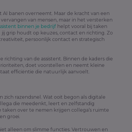
t AI banen overneemt. Maar de kracht van een
 het vervangen van mensen, maar in het versterken
assistent binnen je bedrijf
helpt vooral bij taken
jl jij grip houdt op keuzes, contact en richting. Zo
creativiteit, persoonlijk contact en strategisch
e richting van de assistent. Binnen de kaders die
 prioriteiten, doet voorstellen en neemt kleine
aat efficiëntie die natuurlijk aanvoelt.
n zich razendsnel. Wat ooit begon als digitale
ollega die meedenkt, leert en zelfstandig
 taken over te nemen krijgen collega’s ruimte
 en groei.
niet alleen om slimme functies. Vertrouwen en