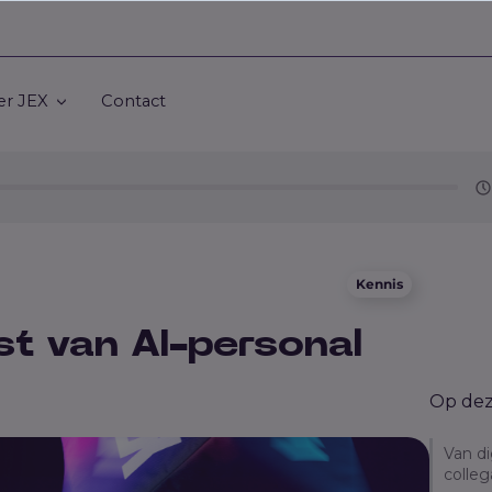
er JEX
Contact
Kennis
t van AI-personal
Op dez
Van di
colle