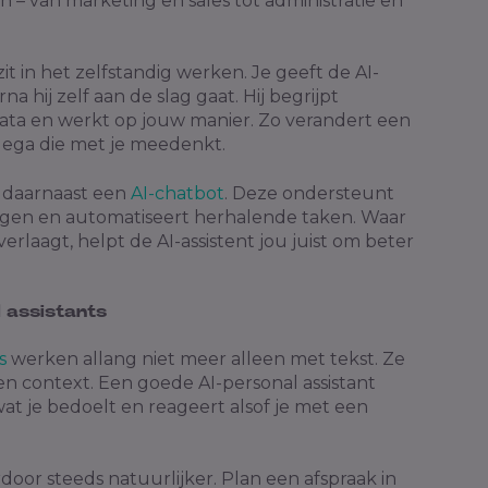
 – van marketing en sales tot administratie en
t in het zelfstandig werken. Je geeft de AI-
a hij zelf aan de slag gaat. Hij begrijpt
data en werkt op jouw manier. Zo verandert een
lega die met je meedenkt.
 daarnaast een
AI-chatbot
. Deze ondersteunt
agen en automatiseert herhalende taken. Waar
rlaagt, helpt de AI-assistent jou juist om beter
 assistants
s
werken allang niet meer alleen met tekst. Ze
n context. Een goede AI-personal assistant
 wat je bedoelt en reageert alsof je met een
oor steeds natuurlijker. Plan een afspraak in