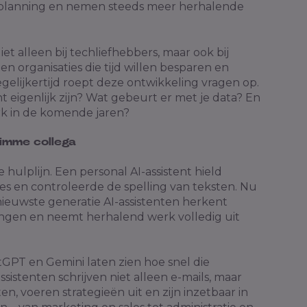
tplanning en nemen steeds meer herhalende
iet alleen bij techliefhebbers, maar ook bij
 organisaties die tijd willen besparen en
gelijkertijd roept deze ontwikkeling vragen op.
t eigenlijk zijn? Wat gebeurt er met je data? En
rk in de komende jaren?
limme collega
hulplijn. Een personal AI-assistent hield
ties en controleerde de spelling van teksten. Nu
nieuwste generatie AI-assistenten herkent
ingen en neemt herhalend werk volledig uit
hatGPT en Gemini laten zien hoe snel die
sistenten schrijven niet alleen e-mails, maar
n, voeren strategieën uit en zijn inzetbaar in