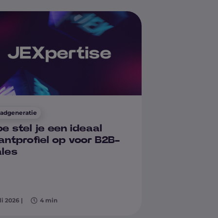
adgeneratie
e stel je een ideaal
antprofiel op voor B2B-
ales
uli 2026
|
4 min