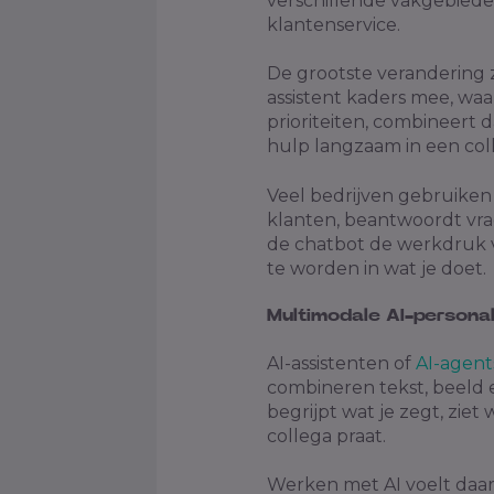
verschillende vakgebieden
klantenservice.
De grootste verandering zi
assistent kaders mee, waarn
prioriteiten, combineert 
hulp langzaam in een col
Veel bedrijven gebruiken
klanten, beantwoordt vr
de chatbot de werkdruk ve
te worden in wat je doet.
Multimodale AI-personal
AI-assistenten of
AI-agent
combineren tekst, beeld e
begrijpt wat je zegt, ziet
collega praat.
Werken met AI voelt daard