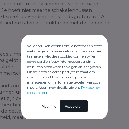
laat een document scannen of vat informatie
 Je hoeft niet meer te schakelen tussen
ext speelt bovendien een steeds grotere rol: AI
nt andere talen en denkt mee met de bedoeling
Wij gebruiken cookies om je bezoek aan onze
website gebruiksvriendelijker en persoonlijker
eds slimmer, en juist daarom zijn duidelijke
te maken. Met deze cookies kunnen wij en
opa geldt de
AI Act
: een wet die bepaalt hoe
derde partijen jouw internetgedrag binnen
kkelen en gebruiken. De nadruk ligt op
en buiten onze website volgen en analyseren.
Dit stelt ons en derde partijen in staat om
en menselijke controle.
advertenties af te stemmen op jouw
interesses en om informatie te delen via social
and zorgt dit voor meer duidelijkheid. Een AI-
media. Voor meer details, zie ons
Privacy- en
 kunnen uitleggen waarom bepaalde keuzes
cookiebeleid
.
r zijn over het gebruik en de opslag van data.
G beschermt dit zowel de consument als de
Meer info
Accepteren
de beste AI-personal assistant draait dus niet
elheid, maar ook om vertrouwen.