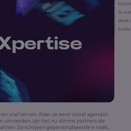
Multim
AI-we
Werk 
Snelle
nen snel terrein. Waar ze eerst vooral agenda’s
en uitvoerden, zijn het nu slimme partners die
nnen. Ze schrijven gepersonaliseerde e-mails,