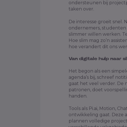
ondersteunen bij projec
taken over.
De interesse groeit snel. N
ondernemers, studenten en
slimmer willen werken. Te
Hoe slim mag zo’n assisten
hoe verandert dit ons we
Van digitale hulp naar s
Het begon als een simpele 
agenda’s bij, schreef noti
gaat het veel verder. De 
patronen, doet voorspell
handen.
Tools als Pi.ai, Motion, C
ontwikkeling gaat. Deze as
plannen volledige projecte