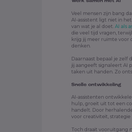
Werk samen met AI
Veel mensen zijn bang da
AI-assistent ligt niet in
van wat je al doet.
AI als 
die veel tijd vragen, terwi
krijg jij meer ruimte voor 
denken.
Daarnaast bepaal je zelf d
jij aangeeft signaleert AI
taken uit handen. Zo ontst
Snelle ontwikkeling
AI-assistenten ontwikkele
hulp, groeit uit tot een c
handelt. Door herhalende
voor creativiteit, strategie
Toch draait vooruitgang 