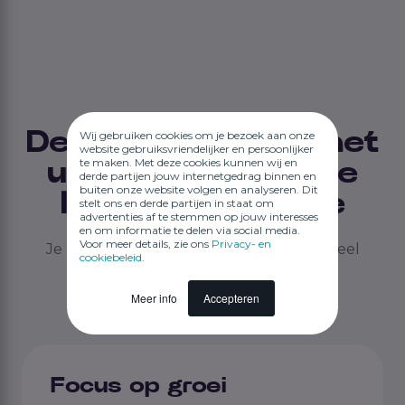
De voordelen van het
Wij gebruiken cookies om je bezoek aan onze
website gebruiksvriendelijker en persoonlijker
te maken. Met deze cookies kunnen wij en
uitbesteden van je
derde partijen jouw internetgedrag binnen en
buiten onze website volgen en analyseren. Dit
loonadministratie
stelt ons en derde partijen in staat om
advertenties af te stemmen op jouw interesses
en om informatie te delen via social media.
Voor meer details, zie ons
Privacy- en
Je loonadministratie uitbesteden biedt veel
cookiebeleid
.
voordelen, waaronder:
Meer info
Accepteren
Focus op groei