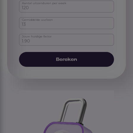
Aantal uitzenduren per week
Gemiddelde uurloon
Jouw huidige factor
Bereken