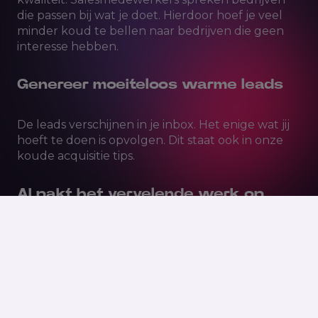
die passen bij wat je doet. Hierdoor hoef je veel
minder koud te bellen naar bedrijven die geen
interesse hebben.
Genereer moeiteloos warme leads
De leads verschijnen in je inbox. Het enige wat jij
hoeft te doen is opvolgen. Dit staat ook in onze
koude acquisitie tips
.
AI pakt het vervelende werk op
Cold calling besteed je uit aan AI, maar dan via
automatische e-mails. Het resultaat? Je krijgt
gesprekken met prospects die al interesse tonen.