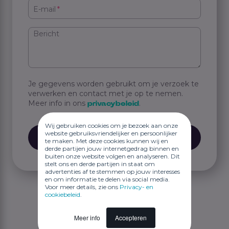
E-mail
*
Bericht
Je gegevens worden gebruikt om je verzoek te
verwerken en contact met je op te nemen.
Meer info in ons
.
privacybeleid
Wij gebruiken cookies om je bezoek aan onze
website gebruiksvriendelijker en persoonlijker
te maken. Met deze cookies kunnen wij en
derde partijen jouw internetgedrag binnen en
buiten onze website volgen en analyseren. Dit
stelt ons en derde partijen in staat om
advertenties af te stemmen op jouw interesses
en om informatie te delen via social media.
Voor meer details, zie ons
Privacy- en
cookiebeleid
.
Meer info
Accepteren