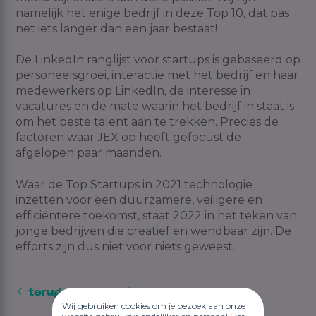
namelijk het enige bedrijf in deze Top 10, dat pas
net iets langer dan een jaar bestaat!
De LinkedIn ranglijst voor startups is gebaseerd op
personeelsgroei, interactie met het bedrijf en haar
medewerkers op LinkedIn, de interesse in
vacatures en de mate waarin het bedrijf in staat is
om het beste talent aan te trekken. Precies de
factoren waar JEX op heeft gefocust de
afgelopen paar maanden.
Waar de Top Startups in 2021 technologie
inzetten voor een duurzamere, veiligere en
efficiëntere toekomst, staat 2022 in het teken van
jonge bedrijven die creatief en wendbaar zijn. De
efforts zijn dus niet voor niets geweest.
terug naar het blog overzicht
Wij gebruiken cookies om je bezoek aan onze