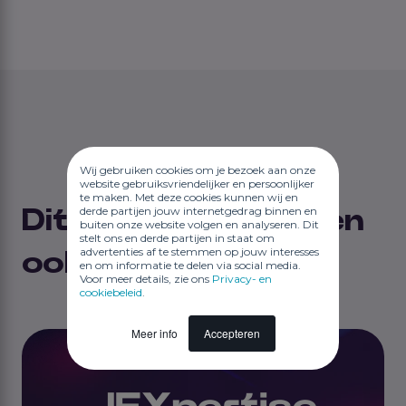
Wij gebruiken cookies om je bezoek aan onze
website gebruiksvriendelijker en persoonlijker
te maken. Met deze cookies kunnen wij en
derde partijen jouw internetgedrag binnen en
Dit vind je misschien
buiten onze website volgen en analyseren. Dit
stelt ons en derde partijen in staat om
advertenties af te stemmen op jouw interesses
ook interessant
en om informatie te delen via social media.
Voor meer details, zie ons
Privacy- en
cookiebeleid
.
Meer info
Accepteren