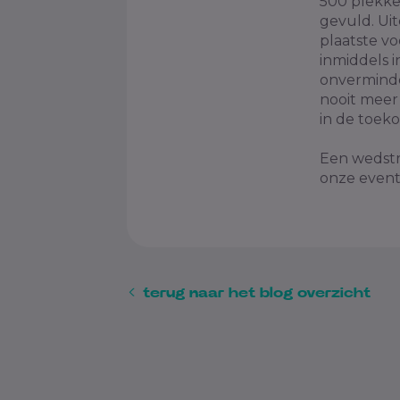
500 plekken
gevuld. Ui
plaatste vo
inmiddels i
onverminde
nooit meer 
in de toek
Een wedstr
onze event
terug naar het blog overzicht