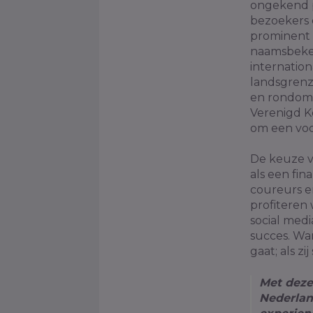
ongekend p
bezoekers 
prominent 
naamsbeken
internatio
landsgrenz
en rondom c
Verenigd Ko
om een vo
De keuze v
als een fin
coureurs e
profiteren 
social medi
succes. Wa
gaat; als zi
Met deze
Nederland