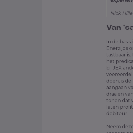
experienc
Nick Hill
Van 's
In de basis
Enerzijds 
tastbaar is
het predica
bij JEX and
vooroordele
doen, is de
aangaan va
draaien va
tonen dat w
laten profi
debiteur.
Neem deze 