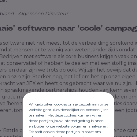
e’.
ebrand - Algemeen Directeur
aaie' software naar 'coole' campa
 is software niet het meest tot de verbeelding sprekend ie
omdat mensen er te weinig van weten, anderzijds omdat 
. Bedrijven met software als core business krijgen vaak 
at conservatief of hebben te dealen met een stoffig imag
ers, en daar zijn we trots op ook. Wij zijn het bewijs dat 
n onzin zijn. Sterker nog, het lef om het op onze eigen
 kracht van JEX en heeft ons gebracht waar we nu zijn. 
n spraakmakende partnerships, houden van kenniseven
n grote marketingcampagnes zijn voor ons middelen om
e ‘here to stay’ zijn. Door onze klanten en relaties daa
Wij gebruiken cookies om je bezoek aan onze
website gebruiksvriendelijker en persoonlijker
teren, tonen we aan dat ze meer zijn dan enkel een (pot
te maken. Met deze cookies kunnen wij en
derde partijen jouw internetgedrag binnen
en buiten onze website volgen en analyseren.
‘Battle of the Branche’, een zes maanden durende c
Dit stelt ons en derde partijen in staat om