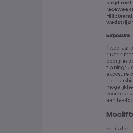
strijd met
raceweeke
Hillebrand
wedstrijd 
Exposure
Twee jaar 
sluiten met
bedrijf in
trainingsk
exposure b
partnershi
mogelijkhed
voorkeur v
een hoofdp
Meelif
Sinds de in