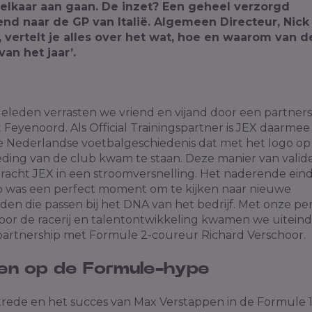
 elkaar aan gaan. De inzet? Een geheel verzorgd
nd naar de GP van Italië.
Algemeen Directeur, Nick
, vertelt je alles over het wat, hoe en waarom van d
van het jaar’.
geleden verrasten we vriend en vijand door een partners
 Feyenoord. Als Official Trainingspartner is JEX daarmee
 de Nederlandse voetbalgeschiedenis dat met het logo op
leding van de club kwam te staan. Deze manier van valid
racht JEX in een stroomversnelling. Het naderende eind
p was een perfect moment om te kijken naar nieuwe
en die passen bij het DNA van het bedrijf. Met onze per
oor de racerij en talentontwikkeling kwamen we uiteinde
artnership met Formule 2-coureur Richard Verschoor.
ten op de Formule-hype
trede en het succes van Max Verstappen in de Formule 1 