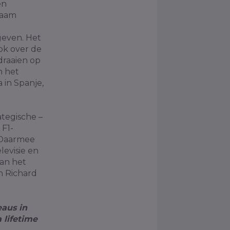
en
naam
geven. Het
ok over de
draaien op
n het
 in Spanje,
ategische –
 F1-
. Daarmee
levisie en
van het
m Richard
eaus in
 lifetime