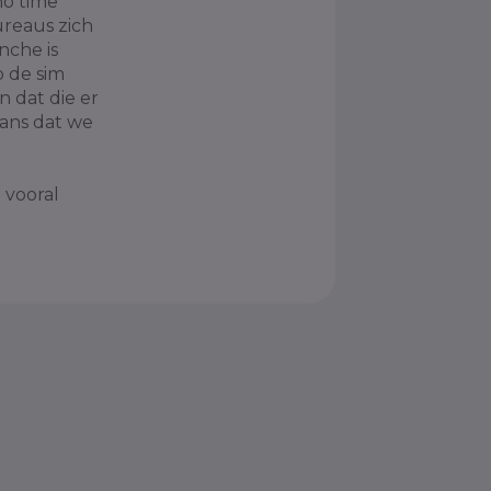
no time
ureaus zich
nche is
p de sim
 dat die er
kans dat we
 vooral