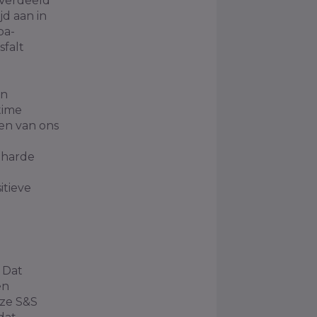
 Verdeeld
d aan in
pa-
sfalt
in
time
en van ons
iharde
itieve
 Dat
en
eze S&S