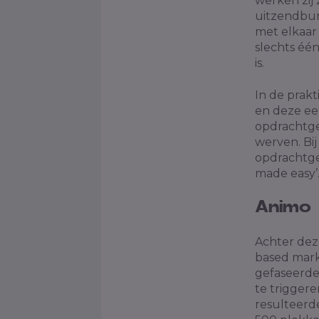
werken zij 
uitzendbur
met elkaar
slechts éé
is.
In de prak
en deze ee
opdrachtge
werven. Bi
opdrachtgev
made easy’
Animo
Achter dez
based marke
gefaseerde
te triggere
resulteerd