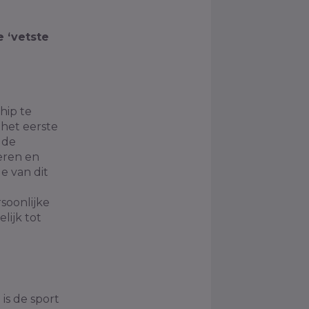
e ‘vetste
hip te
 het eerste
 de
eren en
e van dit
soonlijke
lijk tot
is de sport