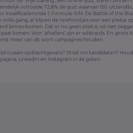
 voor de ‘vrije training’, een online quiz, waren binnen 
teindelijk voltooide 72,8% de quiz waarvan 150 uitzendb
or kwalificatieronde 1; Formule-SIM. De Battle of the Bra
n volle gang, al blijven de telefoontjes voor een plekje o
rd binnenkomen. Dat er nu geen plek is, wil niet zeggen
gaat komen. Voor ‘afvallers’ zijn er wildcards. En, grote 
omst meer van dit soort campagnes houden.
ijd tussen opdrachtgevers? Strijd om kandidaten? Houd
pagina, LinkedIn en Instagram in de gaten.