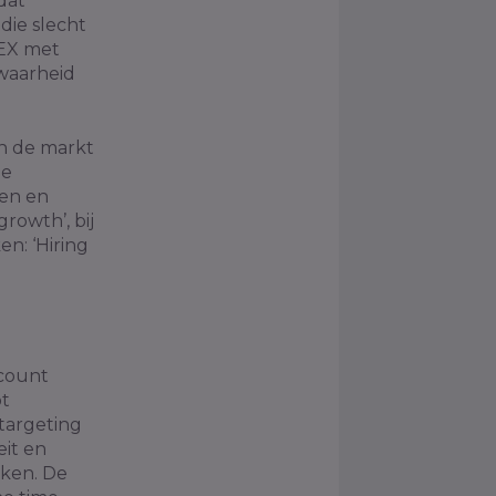
dat
ie slecht
JEX met
awaarheid
n de markt
De
ren en
rowth’, bij
en: ‘Hiring
count
ot
targeting
eit en
kken. De