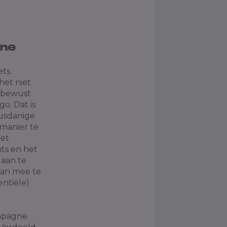
gne
ts.
het niet
onbewust
o. Dat is
dusdanige
 manier te
Het
ts en het
 aan te
rvan mee te
entiële)
ampagne