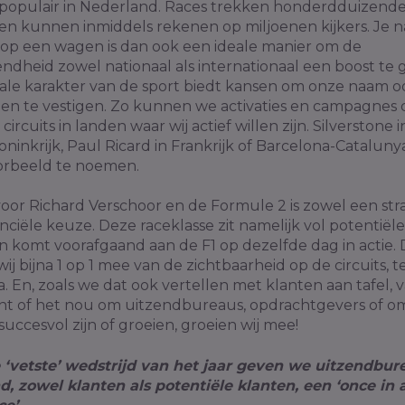
opulair in Nederland. Races trekken honderdduizend
en kunnen inmiddels rekenen op miljoenen kijkers. Je 
op een wagen is dan ook een ideale manier om de
dheid zowel nationaal als internationaal een boost te 
nale karakter van de sport biedt kansen om onze naam o
en te vestigen. Zo kunnen we activaties en campagnes 
ircuits in landen waar wij actief willen zijn. Silverstone i
ninkrijk, Paul Ricard in Frankrijk of Barcelona-Catalunya
orbeeld te noemen.
oor Richard Verschoor en de Formule 2 is zowel een str
anciële keuze. Deze raceklasse zit namelijk vol potentiële
n komt voorafgaand aan de F1 op dezelfde dag in actie
wij bijna 1 op 1 mee van de zichtbaarheid op de circuits, te
a. En, zoals we dat ook vertellen met klanten aan tafel, 
nt of het nou om uitzendbureaus, opdrachtgevers of o
j succesvol zijn of groeien, groeien wij mee!
 ‘vetste’ wedstrijd van het jaar geven we uitzendbur
, zowel klanten als potentiële klanten, een ‘once in a