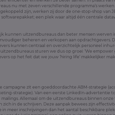
zelf efficiënter en werken ze beter samen. In plaats van 
eaus nu met zeven verschillende programma’s werken d
 gekoppeld zijn, werken zij door de one-stop-shop van 
n softwarepakket; een plek waar altijd één centrale dat
tijk kunnen uitzendbureaus dan beter mensen werven i
nvoudiger beheren en verkopen aan opdrachtgevers. 
vers kunnen centraal en overzichtelijk personeel inhu
j uitzendbureaus sturen we dus op groei: ‘We empower g
ers op het feit dat we jouw ‘hiring life’ makkelijker mak
.
e campagne zit een goeddoordachte ABM-strategie (ac
ting-strategie). Van een eerste LinkedIn-advertentie t
 mailings. Allemaal om de uitzendbureaus binnen onze 
n zich in de schrijven. Deze aanpak bewees zijn effectivit
e in meer inschrijvingen dan het aantal beschikbare ple