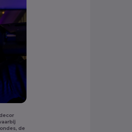
 decor
waarbij
rondes, de