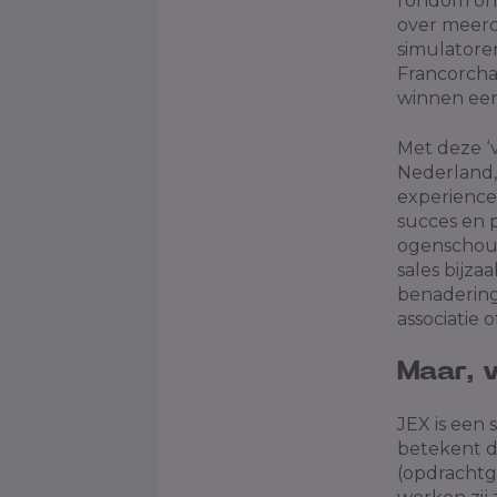
rondom ons
over meerd
simulatoren
Francorcha
winnen een
Met deze ‘
Nederland, 
experience
succes en p
ogenschouw
sales bijza
benadering 
associatie 
Maar, 
JEX is een 
betekent d
(opdrachtg