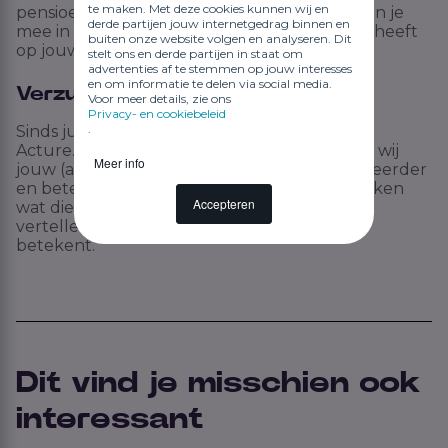
te maken. Met deze cookies kunnen wij en
pensioenleeftijd van 21 naar 18 jaar. Wij nemen je
derde partijen jouw internetgedrag binnen en
mee in de ontwikkelingen en welk effect dit heeft
buiten onze website volgen en analyseren. Dit
op jouw bedrijfsvoering.
stelt ons en derde partijen in staat om
advertenties af te stemmen op jouw interesses
en om informatie te delen via social media.
Verzuim
Voor meer details, zie ons
Privacy- en cookiebeleid
.
Sinds juli hebben wij een samenwerking met
Acture. Dankzij deze samenwerking kunnen wij
Meer info
jouw (arbeidsongeschikte) uitzendkrachten eerder
en beter begeleiden tijdens verzuim. We duiken
Accepteren
wat dieper in ons nieuwe verzuimbeleid en
vertellen wat dit voor jouw uitzendbureau
betekent.
Dit vind je misschien ook
interessant