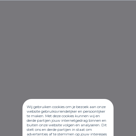
Wij gebruiken cookies om je bezoek aan onze
website gebruiksvriendelijker en persoonlijker
te maken. Met deze cookies kunnen wij en
derde partijen jouw internetgedrag binnen en
buiten onze website volgen en analyseren. Dit
stelt ons en derde partijen in staat om
advertenties af te stemmen op jouw interesses